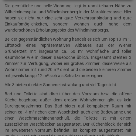
Die gemütliche und helle Wohnung liegt in unmittelbarer Nähe zu
Wilhelminenspital und Wilhelminenberg in der Maroltinergasse. Hier
haben sie nicht nur eine sehr gute Verkehrsanbindung und gute
Einkaufsmöglichkeiten, sondern wohnen auch nahe dem
wunderschönen Erholungsgebiet des Wilhelminenbergs.
Bei der gegenständlichen Wohnung handelt es sich um Top 13 im 1.
Liftstock eines repräsentativen Altbaues aus der Wiener
Gründerzeit mit insgesamt ca. 60 m² Wohnfläche und toller
Raumhöhe wie in dieser Bauepoche üblich. Insgesamt stehten 3
Zimmer zur Verfügung, wobei ein großes Zimmer idealerweise als
Wohnzimmer mit rund 20 m² dient und die beiden kleineren Zimmer
mit jeweils knapp 12 m² sich als Schlafzimmer eignen.
Alle 3 bieten direkter Sonneneinstrahlung und viel Tageslicht.
Bad und Toilette sind direkt über den Vorraum bzw. die offene
Küche begehbar, außer dem großen Wohnzimmer gibt es kein
Durchgangszimmer. Das Bad bietet auf kompaktem Raum mit
seinen ca. 4 m² neben dem Waschtisch auch eine Badewanne und
einen Waschmaschinenanschluß, die Toilette ist mit einem
zusätzlichen Waschbecken ausgestattet. Der Küchenblock, der sich
im erweiterten Vorraum befindet, ist komplett ausgestattet mit