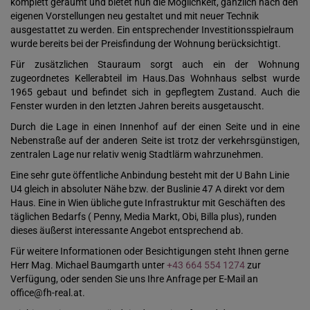
komplett geräumt und bietet nun die Möglichkeit, gänzlich nach den
eigenen Vorstellungen neu gestaltet und mit neuer Technik
ausgestattet zu werden. Ein entsprechender Investitionsspielraum
wurde bereits bei der Preisfindung der Wohnung berücksichtigt.
Für zusätzlichen Stauraum sorgt auch ein der Wohnung
zugeordnetes Kellerabteil im Haus.Das Wohnhaus selbst wurde
1965 gebaut und befindet sich in gepflegtem Zustand. Auch die
Fenster wurden in den letzten Jahren bereits ausgetauscht.
Durch die Lage in einen Innenhof auf der einen Seite und in eine
Nebenstraße auf der anderen Seite ist trotz der verkehrsgünstigen,
zentralen Lage nur relativ wenig Stadtlärm wahrzunehmen.
Eine sehr gute öffentliche Anbindung besteht mit der U Bahn Linie
U4 gleich in absoluter Nähe bzw. der Buslinie 47 A direkt vor dem
Haus. Eine in Wien übliche gute Infrastruktur mit Geschäften des
täglichen Bedarfs ( Penny, Media Markt, Obi, Billa plus), runden
dieses äußerst interessante Angebot entsprechend ab.
Für weitere Informationen oder Besichtigungen steht Ihnen gerne
Herr Mag. Michael Baumgarth unter
+43 664 554 1274
zur
Verfügung, oder senden Sie uns Ihre Anfrage per E-Mail an
office@fh-real.at.