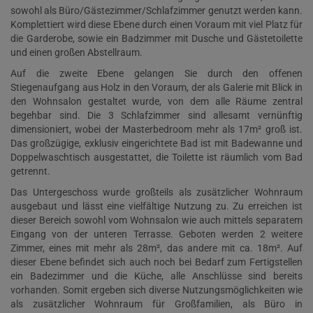
sowohl als Büro/Gästezimmer/Schlafzimmer genutzt werden kann.
Komplettiert wird diese Ebene durch einen Voraum mit viel Platz für
die Garderobe, sowie ein Badzimmer mit Dusche und Gästetoilette
und einen großen Abstellraum.
Auf die zweite Ebene gelangen Sie durch den offenen
Stiegenaufgang aus Holz in den Voraum, der als Galerie mit Blick in
den Wohnsalon gestaltet wurde, von dem alle Räume zentral
begehbar sind. Die 3 Schlafzimmer sind allesamt vernünftig
dimensioniert, wobei der Masterbedroom mehr als 17m² groß ist.
Das großzügige, exklusiv eingerichtete Bad ist mit Badewanne und
Doppelwaschtisch ausgestattet, die Toilette ist räumlich vom Bad
getrennt.
Das Untergeschoss wurde großteils als zusätzlicher Wohnraum
ausgebaut und lässt eine vielfältige Nutzung zu. Zu erreichen ist
dieser Bereich sowohl vom Wohnsalon wie auch mittels separatem
Eingang von der unteren Terrasse. Geboten werden 2 weitere
Zimmer, eines mit mehr als 28m², das andere mit ca. 18m². Auf
dieser Ebene befindet sich auch noch bei Bedarf zum Fertigstellen
ein Badezimmer und die Küche, alle Anschlüsse sind bereits
vorhanden. Somit ergeben sich diverse Nutzungsmöglichkeiten wie
als zusätzlicher Wohnraum für Großfamilien, als Büro in