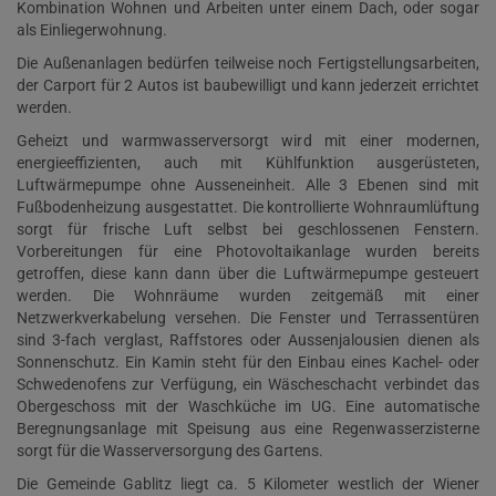
Kombination Wohnen und Arbeiten unter einem Dach, oder sogar
als Einliegerwohnung.
Die Außenanlagen bedürfen teilweise noch Fertigstellungsarbeiten,
der Carport für 2 Autos ist baubewilligt und kann jederzeit errichtet
werden.
Geheizt und warmwasserversorgt wird mit einer modernen,
energieeffizienten, auch mit Kühlfunktion ausgerüsteten,
Luftwärmepumpe ohne Ausseneinheit. Alle 3 Ebenen sind mit
Fußbodenheizung ausgestattet. Die kontrollierte Wohnraumlüftung
sorgt für frische Luft selbst bei geschlossenen Fenstern.
Vorbereitungen für eine Photovoltaikanlage wurden bereits
getroffen, diese kann dann über die Luftwärmepumpe gesteuert
werden. Die Wohnräume wurden zeitgemäß mit einer
Netzwerkverkabelung versehen. Die Fenster und Terrassentüren
sind 3-fach verglast, Raffstores oder Aussenjalousien dienen als
Sonnenschutz. Ein Kamin steht für den Einbau eines Kachel- oder
Schwedenofens zur Verfügung, ein Wäscheschacht verbindet das
Obergeschoss mit der Waschküche im UG. Eine automatische
Beregnungsanlage mit Speisung aus eine Regenwasserzisterne
sorgt für die Wasserversorgung des Gartens.
Die Gemeinde Gablitz liegt ca. 5 Kilometer westlich der Wiener