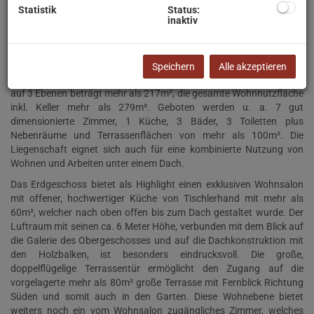
Ebenen gut angelegte, flache Grundstück ist Bauland Wohngebiet 2
Statistik
Status:
inaktiv
WE, offen, 6,5m/8,5m gewidmet. Die über eine Privatstraße zu
erreichende, moderne Architektenvilla wurde am Grundstück ideal
positioniert, mit unverbaubarer Fernsicht Richtung Süden und
perfektem Grundriss.
Die Großzügigkeit des Anwesens ist
Speichern
Alle akzeptieren
beeindruckend und sucht ihresgleichen. Die gesamte Wohnfläche
auf 3 Ebenen beträgt mehr als 217m², die gesamte Wohnnutzfläche
inkl. Keller mehr als 279m². Geboten werden u. a. 7 gut
dimensionierte Zimmer, 1 Küche, 3 Bäder, 3 Toiletten plus
Nebenräume und Terrassenflächen von mehr als 100m². Die
Liegenschaft eignet sich auch für eine kombinierte Nutzung von
Wohnen und Arbeiten unter einem Dach.
Das Erdgeschoss bietet als Highlight einen exklusiven Wohnsalon
mit offener, hochwertiger Küche von Tischlerhand mit mehr als
60m², welcher nach oben offen bis zum Dach gestaltet wurde. Der
Luftraum mit seinen ca. 6 Meter Höhe, verbunden mit dem Blick auf
die Galerie des Obergeschosses und auf die Dachkonstruktion mit
den Holzbalken, ist besonders eindrucksvoll. Die große,
doppelflügelige Terrassentür ermöglicht den Zugang auf die
vorgelagerte mehr als 80m² große Terrasse mit Fernblick Richtung
Süden und somit auch in den Garten. Diese Wohnebene bietet
weiters noch ein vom Wohnsalon zugängliches Zimmer, welches