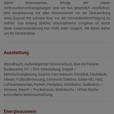
Werte Interessenten, infolge der neuen
Verbraucherrechtsregelungen sind wir nun gesetzlich verpflichtet,
eine Vereinbarung mit allen Interessenten vor der Übersendung
eines Exposé mit Adresse bzw. vor der Immobilienbesichtigung zu
treffen. Das bislang übliche, unkomplizierte Vorgehen ist durch
diese Gesetzesänderung nun nicht mehr möglich. Wir bitten daher
um Ihr Verständnis!
Ausstattung
Abstellraum
Außenliegender Sonnenschutz
Bad mit Fenster
Badewanne
DV- / EDV-Verkabelung
Doppel- /
Mehrfachverglasung
Dusche
Fahrradraum
Fernblick
Flachdach
Fliesen
Fußbodenheizung
Getrennte Toiletten
Gäste-WC
Holz
Luftwärmepumpe
Parkett
Parkplatz
Stahlbeton
Südbalkon / -
terrasse
Wasch- / Trockenraum
Wohnküche / offene Küche
kontrollierte Wohnraumlüftung
Energieausweis