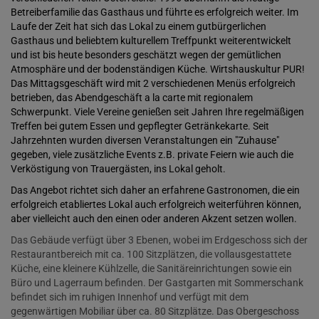
Betreiberfamilie das Gasthaus und führte es erfolgreich weiter. Im
Laufe der Zeit hat sich das Lokal zu einem gutbürgerlichen
Gasthaus und beliebtem kulturellem Treffpunkt weiterentwickelt
und ist bis heute besonders geschätzt wegen der gemütlichen
Atmosphäre und der bodenständigen Küche. Wirtshauskultur PUR!
Das Mittagsgeschäft wird mit 2 verschiedenen Menüs erfolgreich
betrieben, das Abendgeschäft a la carte mit regionalem
Schwerpunkt. Viele Vereine genießen seit Jahren Ihre regelmäßigen
Treffen bei gutem Essen und gepflegter Getränkekarte. Seit
Jahrzehnten wurden diversen Veranstaltungen ein "Zuhause"
gegeben, viele zusätzliche Events z.B. private Feiern wie auch die
Verköstigung von Trauergästen, ins Lokal geholt.
Das Angebot richtet sich daher an erfahrene Gastronomen, die ein
erfolgreich etabliertes Lokal auch erfolgreich weiterführen können,
aber vielleicht auch den einen oder anderen Akzent setzen wollen.
Das Gebäude verfügt über 3 Ebenen, wobei im Erdgeschoss sich der
Restaurantbereich mit ca. 100 Sitzplätzen, die vollausgestattete
Küche, eine kleinere Kühlzelle, die Sanitäreinrichtungen sowie ein
Büro und Lagerraum befinden. Der Gastgarten mit Sommerschank
befindet sich im ruhigen Innenhof und verfügt mit dem
gegenwärtigen Mobiliar über ca. 80 Sitzplätze. Das Obergeschoss