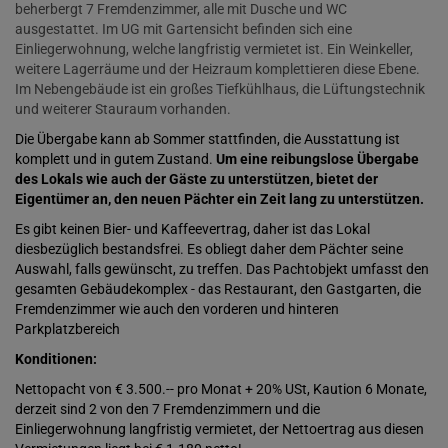
beherbergt 7 Fremdenzimmer, alle mit Dusche und WC
ausgestattet. Im UG mit Gartensicht befinden sich eine
Einliegerwohnung, welche langfristig vermietet ist. Ein Weinkeller,
weitere Lagerräume und der Heizraum komplettieren diese Ebene.
Im Nebengebäude ist ein großes Tiefkühlhaus, die Lüftungstechnik
und weiterer Stauraum vorhanden.
Die Übergabe kann ab Sommer stattfinden, die Ausstattung ist
komplett und in gutem Zustand.
Um eine reibungslose Übergabe
des Lokals wie auch der Gäste zu unterstützen, bietet der
Eigentümer an, den neuen Pächter ein Zeit lang zu unterstützen.
Es gibt keinen Bier- und Kaffeevertrag, daher ist das Lokal
diesbezüglich bestandsfrei. Es obliegt daher dem Pächter seine
Auswahl, falls gewünscht, zu treffen. Das Pachtobjekt umfasst den
gesamten Gebäudekomplex - das Restaurant, den Gastgarten, die
Fremdenzimmer wie auch den vorderen und hinteren
Parkplatzbereich
Konditionen:
Nettopacht von € 3.500.-- pro Monat + 20% USt, Kaution 6 Monate,
derzeit sind 2 von den 7 Fremdenzimmern und die
Einliegerwohnung langfristig vermietet, der Nettoertrag aus diesen