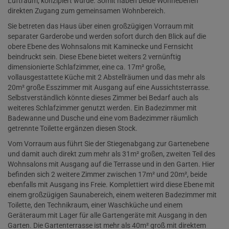
Luftraum, konzipiert wurde. Somit haben beide Wohnebenen
direkten Zugang zum gemeinsamen Wohnbereich.
Sie betreten das Haus über einen großzügigen Vorraum mit
separater Garderobe und werden sofort durch den Blick auf die
obere Ebene des Wohnsalons mit Kaminecke und Fernsicht
beindruckt sein. Diese Ebene bietet weiters 2 vernünftig
dimensionierte Schlafzimmer, eine ca. 17m² große,
vollausgestattete Küche mit 2 Abstellräumen und das mehr als
20m² große Esszimmer mit Ausgang auf eine Aussichtsterrasse.
Selbstverständlich könnte dieses Zimmer bei Bedarf auch als
weiteres Schlafzimmer genutzt werden. Ein Badezimmer mit
Badewanne und Dusche und eine vom Badezimmer räumlich
getrennte Toilette ergänzen diesen Stock.
Vom Vorraum aus führt Sie der Stiegenabgang zur Gartenebene
und damit auch direkt zum mehr als 31m² großen, zweiten Teil des
Wohnsalons mit Ausgang auf die Terrasse und in den Garten. Hier
befinden sich 2 weitere Zimmer zwischen 17m² und 20m², beide
ebenfalls mit Ausgang ins Freie. Komplettiert wird diese Ebene mit
einem großzügigen Saunabereich, einem weiteren Badezimmer mit
Toilette, den Technikraum, einer Waschküche und einem
Geräteraum mit Lager für alle Gartengeräte mit Ausgang in den
Garten. Die Gartenterrasse ist mehr als 40m² groß mit direktem