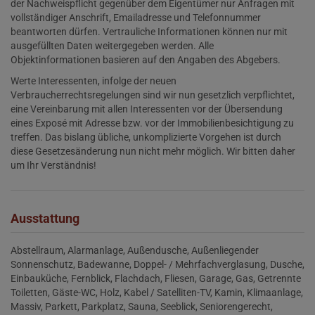
der Nachweispflicht gegenüber dem Eigentümer nur Anfragen mit
vollständiger Anschrift, Emailadresse und Telefonnummer
beantworten dürfen. Vertrauliche Informationen können nur mit
ausgefüllten Daten weitergegeben werden. Alle
Objektinformationen basieren auf den Angaben des Abgebers.
Werte Interessenten, infolge der neuen
Verbraucherrechtsregelungen sind wir nun gesetzlich verpflichtet,
eine Vereinbarung mit allen Interessenten vor der Übersendung
eines Exposé mit Adresse bzw. vor der Immobilienbesichtigung zu
treffen. Das bislang übliche, unkomplizierte Vorgehen ist durch
diese Gesetzesänderung nun nicht mehr möglich. Wir bitten daher
um Ihr Verständnis!
Ausstattung
Abstellraum
Alarmanlage
Außendusche
Außenliegender
Sonnenschutz
Badewanne
Doppel- / Mehrfachverglasung
Dusche
Einbauküche
Fernblick
Flachdach
Fliesen
Garage
Gas
Getrennte
Toiletten
Gäste-WC
Holz
Kabel / Satelliten-TV
Kamin
Klimaanlage
Massiv
Parkett
Parkplatz
Sauna
Seeblick
Seniorengerecht