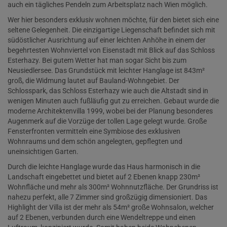
auch ein tägliches Pendeln zum Arbeitsplatz nach Wien möglich.
Wer hier besonders exklusiv wohnen möchte, für den bietet sich eine
seltene Gelegenheit. Die einzigartige Liegenschaft befindet sich mit
südöstlicher Ausrichtung auf einer leichten Anhöhe in einem der
begehrtesten Wohnviertel von Eisenstadt mit Blick auf das Schloss
Esterhazy. Bei gutem Wetter hat man sogar Sicht bis zum
Neusiedlersee. Das Grundstück mit leichter Hanglage ist 843m²
groß, die Widmung lautet auf Bauland-Wohngebiet. Der
Schlosspark, das Schloss Esterhazy wie auch die Altstadt sind in
wenigen Minuten auch fußläufig gut zu erreichen. Gebaut wurde die
moderne Architektenvilla 1999, wobei bei der Planung besonderes
Augenmerk auf die Vorzüge der tollen Lage gelegt wurde. Große
Fensterfronten vermitteln eine Symbiose des exklusiven
Wohnraums und dem schön angelegten, gepflegten und
uneinsichtigen Garten.
Durch die leichte Hanglage wurde das Haus harmonisch in die
Landschaft eingebettet und bietet auf 2 Ebenen knapp 230m²
Wohnfläche und mehr als 300m² Wohnnutzfläche. Der Grundriss ist
nahezu perfekt, alle 7 Zimmer sind großzügig dimensioniert. Das
Highlight der Villa ist der mehr als 54m² große Wohnsalon, welcher
auf 2 Ebenen, verbunden durch eine Wendeltreppe und einen