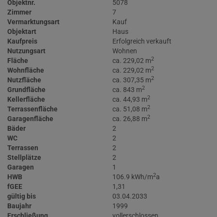
Objektnr.
5078
Zimmer
7
Vermarktungsart
Kauf
Objektart
Haus
Kaufpreis
Erfolgreich verkauft
Nutzungsart
Wohnen
2
Fläche
ca. 229,02 m
2
Wohnfläche
ca. 229,02 m
2
Nutzfläche
ca. 307,35 m
2
Grundfläche
ca. 843 m
2
Kellerfläche
ca. 44,93 m
2
Terrassenfläche
ca. 51,08 m
2
Garagenfläche
ca. 26,88 m
Bäder
2
WC
2
Terrassen
2
Stellplätze
2
Garagen
1
2
HWB
106.9 kWh/m
a
fGEE
1,31
gültig bis
03.04.2033
Baujahr
1999
Erschließung
vollerschlossen