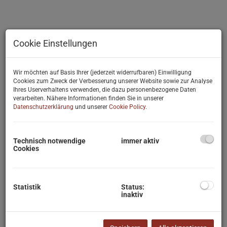
Cookie Einstellungen
Wir möchten auf Basis Ihrer (jederzeit widerrufbaren) Einwilligung
Cookies zum Zweck der Verbesserung unserer Website sowie zur Analyse
Ihres Userverhaltens verwenden, die dazu personenbezogene Daten
verarbeiten. Nähere Informationen finden Sie in unserer
Datenschutzerklärung
und unserer
Cookie Policy
.
Technisch notwendige
immer aktiv
Cookies
Beschreibung
Statistik
Status:
inaktiv
Das Einfamilienhaus wurde um die 1965er Jahre massiv errichtet,
ist unterkellert und hat, durch einen Zubau von 2010 - 2013, eine