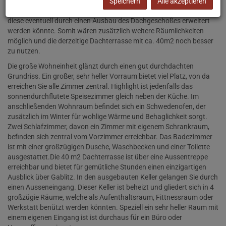
gesamte Nutzfläche inkl. Keller von ca. 165m². Die reine Wohnfläche
Speichern
Alle akzeptieren
von knapp ca.94m² verteilt sich derzeit auf eine Wohnebene, wobei
diese eventuell durch einen Ausbau des Dachgeschoßes erweitert
werden könnte. Somit wären zusätzlich weitere Räumlichkeiten
möglich und die derzeitige Dachterrasse mit ca. 40m2 noch besser
zu nutzen.
Die große Wohneinheit glänzt durch einen gut durchdachten
Grundriss. Ein großer, sehr heller Vorraum bietet viel Platz, von da
erreichen Sie alle Zimmer zentral. Highlight ist jedenfalls das
sonnendurchflutete Speisezimmer gleich neben der Küche. Im
anschließenden Wohnraum befindet sich ein Schwedenofen, der
zusätzlich im Winter für wohlige Wärme und Behaglichkeit sorgt.
Zwei Schlafzimmer, davon ein Zimmer mit eigenem Schrankraum,
befinden sich zentral vom Vorzimmer erreichbar. Das Badezimmer
ist mit einer großzügigen Dusche, Waschbecken und einer Toilette
ausgestattet.Die 40 m2 Dachterrasse ist über eine Aussentreppe
erreichbar und bietet für gemütliche Stunden einen einzigartigen
Ausblick über Gablitz. In den ausgebauten Keller gelangen Sie durch
einen Ausseneingang. Dieser Keller ist beheizt und gliedert sich in 4
großzügie Räume, welche als Aufenthaltsraum, Fittnessraum oder
Werkstatt benützt werden könnten. Speziell ein sehr heller Raum mit
einem eigenen Eingang ist ist durchaus für ein Büro oder