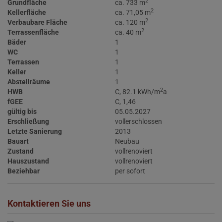
2
Grundfläche
ca. 733 m
2
Kellerfläche
ca. 71,05 m
2
Verbaubare Fläche
ca. 120 m
2
Terrassenfläche
ca. 40 m
Bäder
1
WC
1
Terrassen
1
Keller
1
Abstellräume
1
2
HWB
C, 82.1 kWh/m
a
fGEE
C, 1,46
gültig bis
05.05.2027
Erschließung
vollerschlossen
Letzte Sanierung
2013
Bauart
Neubau
Zustand
vollrenoviert
Hauszustand
vollrenoviert
Beziehbar
per sofort
Kontaktieren Sie uns