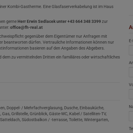
iner Kombi-Gastherme. Eine Glasfaserverkabelung ist im Haus
hnen gerne
Herr Erwin Sedlacek unter +43 664 348 3399
zur
A
unter
:
office@fh-real.at
Nachweispflicht gegenüber dem Eigentümer nur Anfragen mit
E-
er beantworten dürfen. Vertrauliche Informationen können nur
ektinformationen basieren auf den Angaben des Abgebers.
 dem zu vermittelnden Dritten ein familiäres oder wirtschaftliches
A
V
N
ten
Doppel- / Mehrfachverglasung
Dusche
Einbauküche
g
Gas
Grillstelle
Grünblick
Gäste-WC
Kabel / Satelliten-TV
Satteldach
Südostbalkon / -terrasse
Toilette
Wintergarten
Te