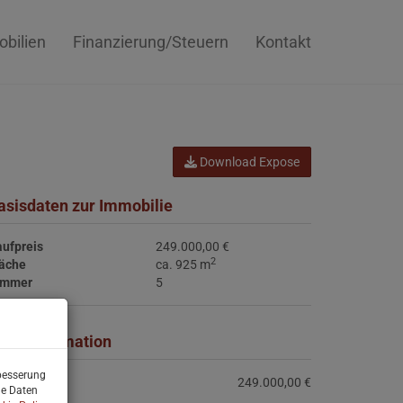
bilien
Finanzierung/Steuern
Kontakt
Download Expose
asisdaten zur Immobilie
ufpreis
249.000,00 €
2
läche
ca. 925 m
immer
5
reisinformation
rbesserung
ufpreis:
249.000,00 €
ne Daten