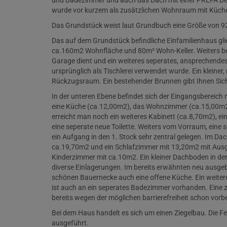
und Badezimmer und auch das Dach mit einer PREFA Decku
wurde vor kurzem als zusätzlichen Wohnraum mit Küch
Das Grundstück weist laut Grundbuch eine Größe von 92
Das auf dem Grundstück befindliche Einfamilienhaus gli
ca.160m2 Wohnfläche und 80m² Wohn-Keller. Weiters bef
Garage dient und ein weiteres seperates, ansprechendes
ursprünglich als Tischlerei verwendet wurde. Ein kleiner,
Rückzugsraum. Ein bestehender Brunnen gibt Ihnen Sic
In der unteren Ebene befindet sich der Eingangsbereich
eine Küche (ca.12,00m2), das Wohnzimmer (ca.15,00m2
erreicht man noch ein weiteres Kabinett (ca.8,70m2), e
eine seperate neue Toilette. Weiters vom Vorraum, ein
ein Aufgang in den 1. Stock sehr zentral gelegen. Im D
ca.19,70m2 und ein Schlafzimmer mit 13,20m2 mit Ausg
Kinderzimmer mit ca.10m2. Ein kleiner Dachboden in der
diverse Einlagerungen. Im bereits erwähnten neu ausgeb
schönen Bauernecke auch eine offene Küche. Ein weiter
ist auch an ein seperates Badezimmer vorhanden. Eine 
bereits wegen der möglichen barrierefreiheit schon vorbe
Bei dem Haus handelt es sich um einen Ziegelbau. Die Fe
ausgeführt.