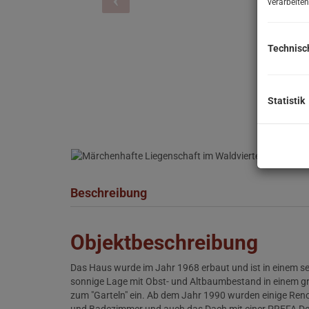
verarbeiten
Technisc
Statistik
Beschreibung
Objektbeschreibung
Das Haus wurde im Jahr 1968 erbaut und ist in einem s
sonnige Lage mit Obst- und Altbaumbestand in einem g
zum "Garteln" ein. Ab dem Jahr 1990 wurden einige Renov