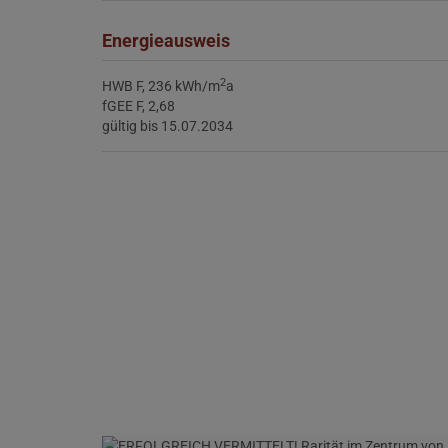
Energieausweis
2
HWB
F, 236 kWh/m
a
fGEE
F, 2,68
gültig bis
15.07.2034