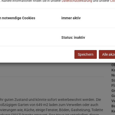
. Nähere Informationen finden Sie in unserer
Datenschutzerklärung
und unserer
Coo
Pr
G
G
h notwendige Cookies
immer aktiv
B
Status: inaktiv
Ob
Speichern
Alle akz
Z
V
Ob
Ka
N
Sc
F
G
Ga
ehr guten Zustand und könnte sofort weiterbewohnt werden. Die
V
roßzügigen Garten von 649 m2 laden zum Verweilen oder auch
B
ierungen wie, Küche, einige Fenster, Böden, Gasheizung, Toilette
Ke