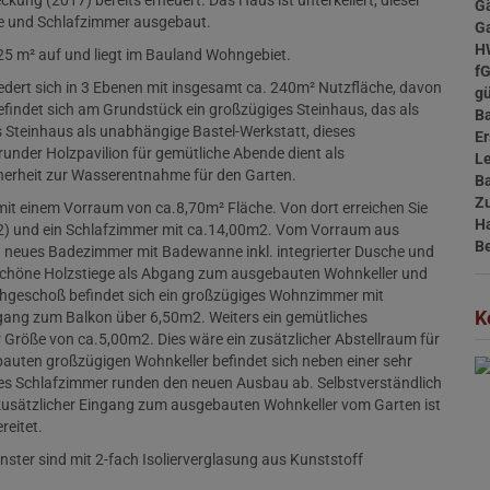
ng (2017) bereits erneuert. Das Haus ist unterkellert, dieser
G
e und Schlafzimmer ausgebaut.
G
H
5 m² auf und liegt im Bauland Wohngebiet.
f
edert sich in 3 Ebenen mit insgesamt ca. 240m² Nutzfläche, davon
gü
indet sich am Grundstück ein großzügiges Steinhaus, das als
B
 Steinhaus als unabhängige Bastel-Werkstatt, dieses
Er
 runder Holzpavilion für gemütliche Abende dient als
Le
herheit zur Wasserentnahme für den Garten.
B
Z
 mit einem Vorraum von ca.8,70m² Fläche. Von dort erreichen Sie
H
) und ein Schlafzimmer mit ca.14,00m2. Vom Vorraum aus
B
in neues Badezimmer mit Badewanne inkl. integrierter Dusche und
e schöne Holzstiege als Abgang zum ausgebauten Wohnkeller und
achgeschoß befindet sich ein großzügiges Wohnzimmer mit
K
ang zum Balkon über 6,50m2. Weiters ein gemütliches
 Größe von ca.5,00m2. Dies wäre ein zusätzlicher Abstellraum für
auten großzügigen Wohnkeller befindet sich neben einer sehr
es Schlafzimmer runden den neuen Ausbau ab. Selbstverständlich
zusätzlicher Eingang zum ausgebauten Wohnkeller vom Garten ist
reitet.
nster sind mit 2-fach Isolierverglasung aus Kunststoff