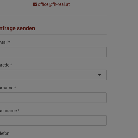
office@fh-real.at
nfrage senden
Mail
nrede
orname
achname
lefon