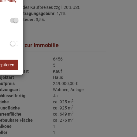
kie Policy
.
ovision:
3% des Kaufpreises zzgl. 20% USt.
rundbucheintragungsgebühr:
1,1%
runderwerbsteuer:
3,5%
asisdaten zur Immobilie
jektnr.
6456
eptieren
immer
5
ermarktungsart
Kauf
jektart
Haus
ufpreis
249.000,00 €
utzungsart
Wohnen
Anlage
hlüsselfertig
Ja
2
läche
ca. 925 m
2
rundfläche
ca. 925 m
2
rtenfläche
ca. 649 m
2
erbaubare Fläche
ca. 276 m
alkone
1
ller
1