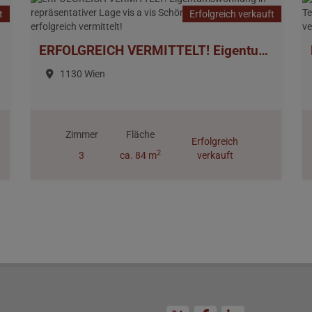
t
Erfolgreich verkauft
ERFOLGREICH VERMITTELT! Eigentumswohnung in repräsentativer Lage vis a vis Schönbrunn, Wien 1130 > erfolgreich vermittelt!
1130 Wien
Zimmer
Fläche
Erfolgreich
2
3
ca. 84 m
verkauft