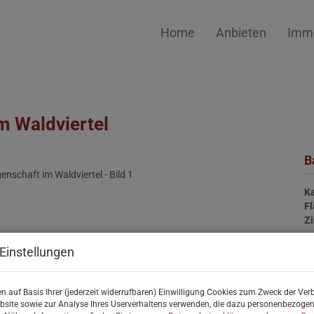
Home
Anbieten
Immo
m Waldviertel
B
Ka
F
Z
Einstellungen
P
n auf Basis Ihrer (jederzeit widerrufbaren) Einwilligung Cookies zum Zweck der Ve
Ka
bsite sowie zur Analyse Ihres Userverhaltens verwenden, die dazu personenbezoge