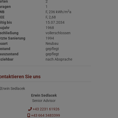
ärten
2
aragen
1
2
WB
F, 236 kWh/m
a
GEE
F, 2,68
ltig bis
15.07.2034
aujahr
1968
schließung
vollerschlossen
tzte Sanierung
1994
auart
Neubau
ustand
gepflegt
auszustand
gepflegt
eziehbar
nach Absprache
ontaktieren Sie uns
Erwin Sedlacek
Senior Advisor
+43 2231 61926
+43 664 3483399