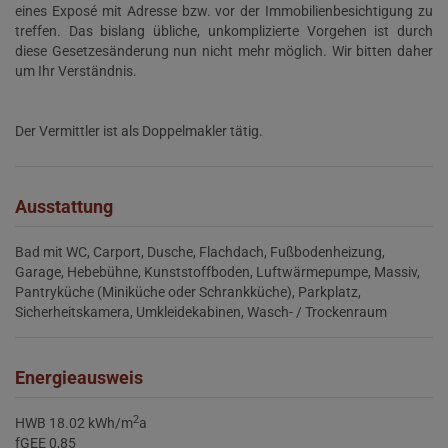
eines Exposé mit Adresse bzw. vor der Immobilienbesichtigung zu
treffen. Das bislang übliche, unkomplizierte Vorgehen ist durch
diese Gesetzesänderung nun nicht mehr möglich. Wir bitten daher
um Ihr Verständnis.
Der Vermittler ist als Doppelmakler tätig.
Ausstattung
Bad mit WC
Carport
Dusche
Flachdach
Fußbodenheizung
Garage
Hebebühne
Kunststoffboden
Luftwärmepumpe
Massiv
Pantryküche (Miniküche oder Schrankküche)
Parkplatz
Sicherheitskamera
Umkleidekabinen
Wasch- / Trockenraum
Energieausweis
2
HWB
18.02 kWh/m
a
fGEE
0,85