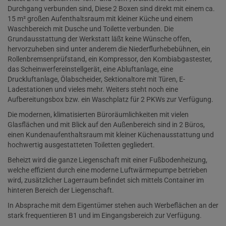
Durchgang verbunden sind, Diese 2 Boxen sind direkt mit einem ca.
15 m² großen Aufenthaltsraum mit kleiner Küche und einem
Waschbereich mit Dusche und Toilette verbunden. Die
Grundausstattung der Werkstatt läßt keine Wünsche offen,
hervorzuheben sind unter anderem die Niederflurhebebühnen, ein
Rollenbremsenprüfstand, ein Kompressor, den Kombiabgastester,
das Scheinwerfereinstellgerät, eine Abluftanlage, eine
Druckluftanlage, Ölabscheider, Sektionaltore mit Türen, E-
Ladestationen und vieles mehr. Weiters steht noch eine
Aufbereitungsbox bzw. ein Waschplatz für 2 PKWs zur Verfügung.
Die modernen, klimatisierten Büroräumlichkeiten mit vielen
Glasflächen und mit Blick auf den Außenbereich sind in 2 Büros,
einen Kundenaufenthaltsraum mit kleiner Küchenausstattung und
hochwertig ausgestatteten Toiletten gegliedert.
Beheizt wird die ganze Liegenschaft mit einer Fußbodenheizung,
welche effizient durch eine moderne Luftwärmepumpe betrieben
wird, zusätzlicher Lagerraum befindet sich mittels Container im
hinteren Bereich der Liegenschaft.
In Absprache mit dem Eigentümer stehen auch Werbeflächen an der
stark frequentieren B1 und im Eingangsbereich zur Verfügung.