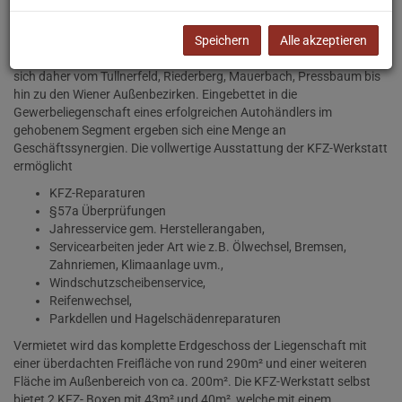
Speichern
Alle akzeptieren
Die neue KFZ-Werkstatt liegt vorteilhaft in Gablitz/Purkersdorf
direkt an der B1. Das Einzugsgebiet ist nahezu ideal und erstreckt
sich daher vom Tullnerfeld, Riederberg, Mauerbach, Pressbaum bis
hin zu den Wiener Außenbezirken. Eingebettet in die
Gewerbeliegenschaft eines erfolgreichen Autohändlers im
gehobenem Segment ergeben sich eine Menge an
Geschäftssynergien. Die vollwertige Ausstattung der KFZ-Werkstatt
ermöglicht
KFZ-Reparaturen
§57a Überprüfungen
Jahresservice gem. Herstellerangaben,
Servicearbeiten jeder Art wie z.B. Ölwechsel, Bremsen,
Zahnriemen, Klimaanlage uvm.,
Windschutzscheibenservice,
Reifenwechsel,
Parkdellen und Hagelschädenreparaturen
Vermietet wird das komplette Erdgeschoss der Liegenschaft mit
einer überdachten Freifläche von rund 290m² und einer weiteren
Fläche im Außenbereich von ca. 200m². Die KFZ-Werkstatt selbst
bietet 2 KFZ- Boxen mit 43m² und 40m², welche mit einem