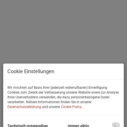
Cookie Einstellungen
Wir möchten auf Basis Ihrer (jederzeit widerrufbaren) Einwilligung
Cookies zum Zweck der Verbesserung unserer Website sowie zur Analyse
Beschreibung
Ihres Userverhaltens verwenden, die dazu personenbezogene Daten
verarbeiten. Nähere Informationen finden Sie in unserer
Datenschutzerklärung
und unserer
Cookie Policy
.
Willkommen in Ihrem neuen Zuhause – einem beeindruckenden
Mehrfamilienhaus im malerischen, geschichtsträchtigen Bad
Vöslau. Dieses gepflegte Objekt mit einer großzügigen Fläche von
432 m² (4 Wohneinheiten) bietet Ihnen nicht nur ausreichend Platz
Technisch notwendige
immer aktiv