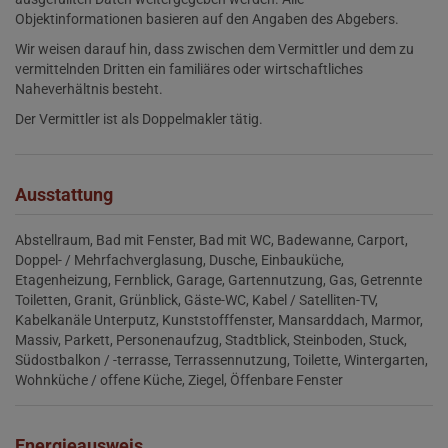
Objektinformationen basieren auf den Angaben des Abgebers.
Wir weisen darauf hin, dass zwischen dem Vermittler und dem zu
vermittelnden Dritten ein familiäres oder wirtschaftliches
Naheverhältnis besteht.
Der Vermittler ist als Doppelmakler tätig.
Ausstattung
Abstellraum
Bad mit Fenster
Bad mit WC
Badewanne
Carport
Doppel- / Mehrfachverglasung
Dusche
Einbauküche
Etagenheizung
Fernblick
Garage
Gartennutzung
Gas
Getrennte
Toiletten
Granit
Grünblick
Gäste-WC
Kabel / Satelliten-TV
Kabelkanäle Unterputz
Kunststofffenster
Mansarddach
Marmor
Massiv
Parkett
Personenaufzug
Stadtblick
Steinboden
Stuck
Südostbalkon / -terrasse
Terrassennutzung
Toilette
Wintergarten
Wohnküche / offene Küche
Ziegel
Öffenbare Fenster
Energieausweis