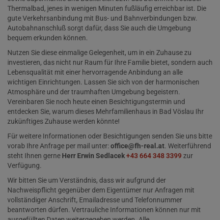
Thermalbad, jenes in wenigen Minuten fußläufig erreichbar ist. Die
gute Verkehrsanbindung mit Bus- und Bahnverbindungen bzw.
Autobahnanschluß sorgt dafür, dass Sie auch die Umgebung
bequem erkunden können.
Nutzen Sie diese einmalige Gelegenheit, um in ein Zuhause zu
investieren, das nicht nur Raum für Ihre Familie bietet, sondern auch
Lebensqualität mit einer hervorragende Anbindung an alle
wichtigen Einrichtungen. Lassen Sie sich von der harmonischen
Atmosphäre und der traumhaften Umgebung begeistern.
Vereinbaren Sie noch heute einen Besichtigungstermin und
entdecken Sie, warum dieses Mehrfamilienhaus in Bad Vöslau Ihr
zukünftiges Zuhause werden könnte!
Für weitere Informationen oder Besichtigungen senden Sie uns bitte
vorab Ihre Anfrage per mail unter:
office@fh-real.at
. Weiterführend
steht Ihnen gerne
Herr Erwin Sedlacek
+43 664 348 3399
zur
Verfügung.
Wir bitten Sie um Verständnis, dass wir aufgrund der
Nachweispflicht gegenüber dem Eigentümer nur Anfragen mit
vollständiger Anschrift, Emailadresse und Telefonnummer
beantworten dürfen. Vertrauliche Informationen können nur mit
ausgefüllten Daten weitergegeben werden. Alle