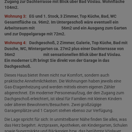
Zugang zur Dachterrasse mit Blick über Bad Vöslau. Wohnfläche
104m2.
Wohnung 3:
EG und 1. Stock, 3 Zimmer, Top Küche, Bad, WC
Gesamtfläche ca. 96m2. Im Untergeschoß wäre eventuell ein
Arbeitsraum mit 56m2 und ein Ausgang zum Garten
und zur Doppelgarage mit 72m2.
Wohnung 4:
Dachgeschoß, 2 Zimmer, Galerie, Top Küche, Bad mit
Dusche, WC, Wintergarten ca. 27m2 plus einer Dachterrasse von
56m2 mit sensationellen Blick über Bad Vöslau.
Ein moderner Lift bringt Sie direkt von der Garage in das
Dachgeschoß.
Dieses Haus bietet Ihnen nicht nur Komfort, sondern auch
praktische Annehmlichkeiten. Die Wohnungen haben jeweils eine
Gas-Etagenheizung und werden mittels einem eigenen Zähler
abgerechnet. Ein moderner Personenaufzug, der den Zugang zum
Dachgeschoß erleichtert, ist ideal für Familien mit kleinen Kindern
oder älteren Bewohnern/Besuchern. Zwei großzügige
Garagenplätze und 1 Carport stehen ebenso zur Verfügung.
Die Lage spricht für sich: In unmittelbarer Nähe finden Sie alles, was
das Herz begehrt. Arztpraxen, Apotheken, ein Kindergarten, Schulen
sowie Supermärkte und Bäckereien bzw. das berühmte Vöslauer