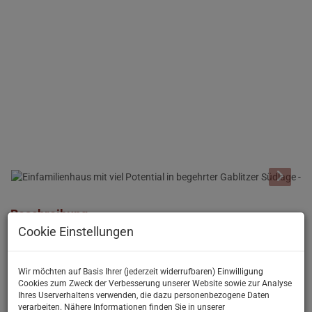
Beschreibung
Cookie Einstellungen
Einfamilienhaus mit viel Potential in begehrter Gablitzer
Südhanglage
Wir möchten auf Basis Ihrer (jederzeit widerrufbaren) Einwilligung
Das zum Verkauf stehende Einfamilienhaus wurde 1979 in
Cookies zum Zweck der Verbesserung unserer Website sowie zur Analyse
Ziegelmassivbauweise errichtet und befindet sich in der attraktiven
Ihres Userverhaltens verwenden, die dazu personenbezogene Daten
verarbeiten. Nähere Informationen finden Sie in unserer
Wienerwaldgemeinde Gablitz.