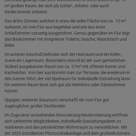
m² großen Raum, der sich als Schlaf-, Arbeits- oder auch
Kinderzimmer anbietet.
Das dritte Zimmer, welches in etwa die selbe Fläche von ca. 15 m²
aufweist, ist vom Flur aus begehbar und wie das erste
Schlafzimmer ostseitig ausgerichtet. Genau gegenüber im Flur liegt
das Badezimmer mit integrierter Toilette, Dusche, Waschtisch und
Bidet.
Im unteren Geschoß befinden sich der Heizraum und ein Keller-,
sowie ein Lagerraum. Besonders reizvoll ist der zum gemütlichen
Stüberl ausgebauten Raum von ca. 27m² mit offenen Kamin und
Kachelofen. Von hier aus kommt man zur Terrasse, die wiederum in
den Garten führt, der viel Spielraum für individuelle Gestaltung lässt.
Ein weiterer Raum lässt sich gut als Heimbüro oder Gästezimmer
nutzen.
Üppigen, weiteren Stauraum verschafft ein vom Flur gut
zugänglicher, großer Dachboden.
Im Zuge einer anstehenden Renovierung/Modernisierung eröffnen
sich zahlreiche Möglichkeiten, individuelle Gestaltungsideen zu
realisieren und den persönlichen Wohntraum zu verwirklichen.
Mit
der 2023 installierten Photovoltaikanlage und dem großteils bereits