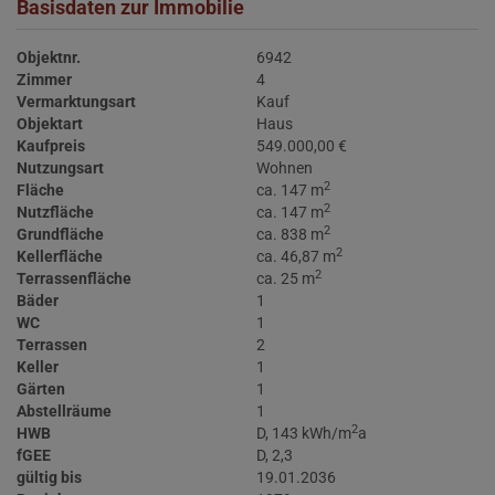
Basisdaten zur Immobilie
Objektnr.
6942
Zimmer
4
Vermarktungsart
Kauf
Objektart
Haus
Kaufpreis
549.000,00 €
Nutzungsart
Wohnen
2
Fläche
ca. 147 m
2
Nutzfläche
ca. 147 m
2
Grundfläche
ca. 838 m
2
Kellerfläche
ca. 46,87 m
2
Terrassenfläche
ca. 25 m
Bäder
1
WC
1
Terrassen
2
Keller
1
Gärten
1
Abstellräume
1
2
HWB
D, 143 kWh/m
a
fGEE
D, 2,3
gültig bis
19.01.2036