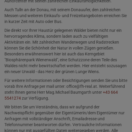
Auhofcenter mit seinen zahlreichen Einkaufsmöglichkeiten.
Auch Tulln an der Donau, mit seinem Donauufer, den zahlreichen
Messen und weiteren Einkaufs- und Freizeitangeboten erreichen Sie
in kurzer Zeit mit Auto oder Bus.
Die direkt vor Ihrer Haustür gelegenen Wälder bieten nicht nur ein
hervorragendes Klima, sondern laden auch zu vielfältigen
Aktivitäten ein. Mit zahlreichen Wanderwegen und Radstrecken
können Sie die Schönheit der Natur in vollen Zügen genießen.
Besonders erwähnenswert hier ist auch das Kerngebiet
"Biosphärenpark Wienerwald", eine Schutzzone deren Teile des
Waldes nicht mehr bewirtschaftet werden. Hier entsteht sozusagen
ein neuer Urwald - das Herz der grünen Lunge Wiens.
Für weitere Informationen oder Besichtigungen senden Sie uns bitte
vorab Ihre Anfrage per mail unter: office@fh-real.at. Weiterführend
steht Ihnen gerne Herr Mag.Michael Baumgarth unter
+43 664
5541274
zur Verfügung.
Wir bitten Sie um Verständnis, dass wir aufgrund der
Nachweispflicht gegenüber der Eigentümerin/dem Eigentümer nur
Anfragen mit vollständiger Anschrift, Emailadresse und
Telefonnummer beantworten dürfen. Vertrauliche Informationen
können nur mit ausgefüllten Daten weitergegeben werden. Alle