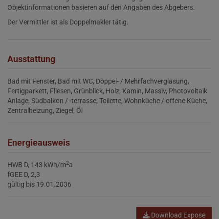
Objektinformationen basieren auf den Angaben des Abgebers.
Der Vermittler ist als Doppelmakler tätig.
Ausstattung
Bad mit Fenster
Bad mit WC
Doppel- / Mehrfachverglasung
Fertigparkett
Fliesen
Grünblick
Holz
Kamin
Massiv
Photovoltaik
Anlage
Südbalkon / -terrasse
Toilette
Wohnküche / offene Küche
Zentralheizung
Ziegel
Öl
Energieausweis
2
HWB
D, 143 kWh/m
a
fGEE
D, 2,3
gültig bis
19.01.2036
Download Expose