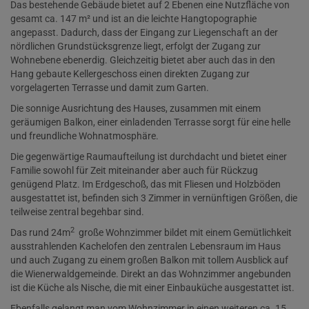
Das bestehende Gebäude bietet auf 2 Ebenen eine Nutzfläche von
gesamt ca. 147 m² und ist an die leichte Hangtopographie
angepasst. Dadurch, dass der Eingang zur Liegenschaft an der
nördlichen Grundstücksgrenze liegt, erfolgt der Zugang zur
Wohnebene ebenerdig. Gleichzeitig bietet aber auch das in den
Hang gebaute Kellergeschoss einen direkten Zugang zur
vorgelagerten Terrasse und damit zum Garten.
Die sonnige Ausrichtung des Hauses, zusammen mit einem
geräumigen Balkon, einer einladenden Terrasse sorgt für eine helle
und freundliche Wohnatmosphäre.
Die gegenwärtige Raumaufteilung ist durchdacht und bietet einer
Familie sowohl für Zeit miteinander aber auch für Rückzug
genügend Platz. Im Erdgeschoß, das mit Fliesen und Holzböden
ausgestattet ist, befinden sich 3 Zimmer in vernünftigen Größen, die
teilweise zentral begehbar sind.
2
Das rund 24m
große Wohnzimmer bildet mit einem Gemütlichkeit
ausstrahlenden Kachelofen den zentralen Lebensraum im Haus
und auch Zugang zu einem großen Balkon mit tollem Ausblick auf
die Wienerwaldgemeinde. Direkt an das Wohnzimmer angebunden
ist die Küche als Nische, die mit einer Einbauküche ausgestattet ist.
Ebenfalls gelangt man vom Wohnzimmer in einen weiteren ca. 15