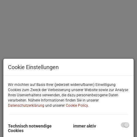
Cookie Einstellungen
Wir möchten auf Basis Ihrer (jederzeit widerrufbaren) Einwilligung
Cookies zum Zweck der Verbesserung unserer Website sowie zur Analyse
Ihres Userverhaltens verwenden, die dazu personenbezogene Daten
verarbeiten. Nähere Informationen finden Sie in unserer
Beschreibung
Datenschutzerklärung
und unserer
Cookie Policy
.
Die Liegenschaft befindet sich am Ende einer Privatstraße, in einer
ruhigen und idyllischen Lage. Das 637m² lt. Grundbuch große und
Technisch notwendige
immer aktiv
ebene Grundstück ist Bauland Wohngebiet W I, 7,5m mit offener
Cookies
Bauweise gewidmet. Der Garten ist sehr gepflegt, schön bepflanzt,