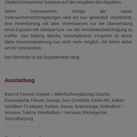
Objektinformationen basieren auf den Angaben des Abgebers.
Werte Interessenten, infolge der neuen
Verbraucherrechtsregelungen sind wir nun gesetzlich verpflichtet,
eine Vereinbarung mit allen Interessenten vor der Übersendung
eines Exposés mit Adresse bzw. vor der Immobilienbesichtigung zu
treffen. Das bislang übliche, unkomplizierte Vorgehen ist durch
diese Gesetzesänderung nun nicht mehr möglich. Wir bitten daher
um Ihr Verständnis.
Der Vermittler ist als Doppelmakler tätig.
Ausstattung
Bad mit Fenster
Doppel- / Mehrfachverglasung
Dusche
Einbauküche
Fliesen
Garage
Gas
Grünblick
Gäste-WC
Kabel /
Satelliten-TV
Massiv
Parkett
Sauna
Solarenergie
Südbalkon / -
terrasse
Toilette
Westbalkon / -terrasse
Wintergarten
Zentralheizung