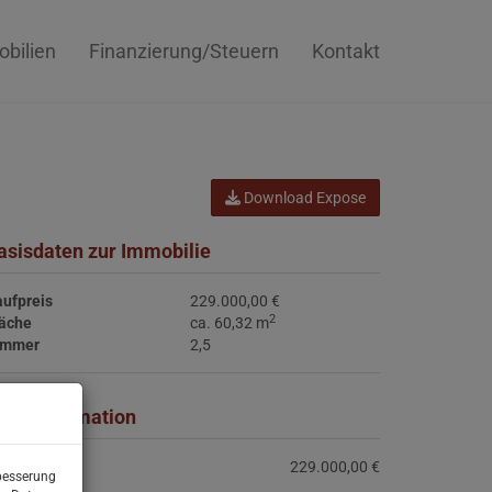
bilien
Finanzierung/Steuern
Kontakt
Download Expose
asisdaten zur Immobilie
ufpreis
229.000,00 €
2
läche
ca. 60,32 m
immer
2,5
reisinformation
ufpreis:
229.000,00 €
rbesserung