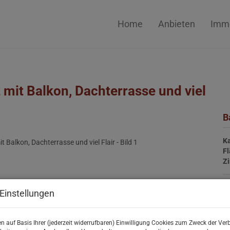
Home
Anbieten
Immo
mit Balkon, Dachterrasse und viel
B
Ka
F
Z
Einstellungen
P
Ka
n auf Basis Ihrer (jederzeit widerrufbaren) Einwilligung Cookies zum Zweck der Ve