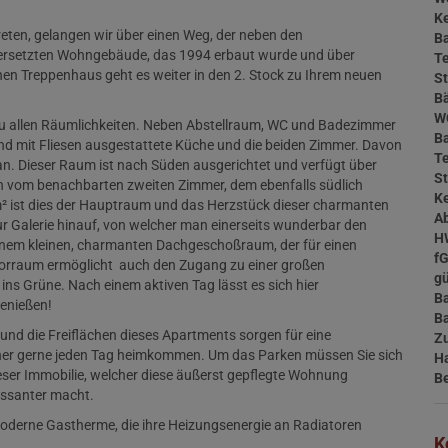
Ke
eten, gelangen wir über einen Weg, der neben den
Ba
n versetzten Wohngebäude, das 1994 erbaut wurde und über
Te
hen Treppenhaus geht es weiter in den 2. Stock
zu Ihrem neuen
St
B
W
u allen Räumlichkeiten. Neben Abstellraum, WC und Badezimmer
B
und mit Fliesen ausgestattete Küche und die beiden Zimmer. Davon
T
 an. Dieser Raum ist nach Süden ausgerichtet und verfügt über
St
h vom benachbarten zweiten Zimmer, dem ebenfalls südlich
Ke
² ist dies der Hauptraum und das Herzstück dieser charmanten
A
r Galerie hinauf, von welcher man einerseits wunderbar den
H
einem kleinen, charmanten Dachgeschoßraum, der für einen
f
 Vorraum ermöglicht auch den Zugang zu einer großen
gü
s Grüne. Nach einem aktiven Tag lässt es sich hier
B
enießen!
B
und die Freiflächen dieses Apartments sorgen für eine
Z
er gerne jeden Tag heimkommen. Um das Parken müssen Sie sich
H
ieser Immobilie, welcher diese äußerst gepflegte Wohnung
B
ssanter macht.
derne Gastherme, die ihre Heizungsenergie an Radiatoren
K