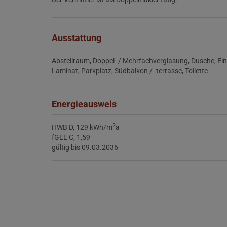
Ausstattung
Abstellraum
Doppel- / Mehrfachverglasung
Dusche
Ei
Laminat
Parkplatz
Südbalkon / -terrasse
Toilette
Energieausweis
2
HWB
D, 129 kWh/m
a
fGEE
C, 1,59
gültig bis
09.03.2036