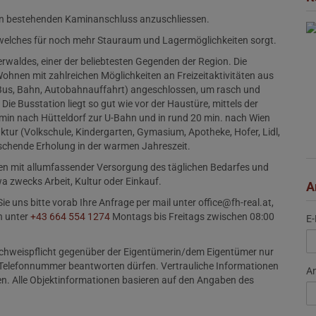
 den bestehenden Kaminanschluss anzuschliessen.
il, welches für noch mehr Stauraum und Lagermöglichkeiten sorgt.
waldes, einer der beliebtesten Gegenden der Region. Die
hnen mit zahlreichen Möglichkeiten an Freizeitaktivitäten aus
 (Bus, Bahn, Autobahnauffahrt) angeschlossen, um rasch und
ie Busstation liegt so gut wie vor der Haustüre, mittels der
min nach Hütteldorf zur U-Bahn und in rund 20 min. nach Wien
ktur (Volkschule, Kindergarten, Gymasium, Apotheke, Hofer, Lidl,
frischende Erholung in der warmen Jahreszeit.
nen mit allumfassender Versorgung des täglichen Bedarfes und
a zwecks Arbeit, Kultur oder Einkauf.
A
 uns bitte vorab Ihre Anfrage per mail unter office@fh-real.at,
h unter
+43 664 554 1274
Montags bis Freitags zwischen 08:00
E-
Nachweispflicht gegenüber der Eigentümerin/dem Eigentümer nur
d Telefonnummer beantworten dürfen. Vertrauliche Informationen
A
n. Alle Objektinformationen basieren auf den Angaben des