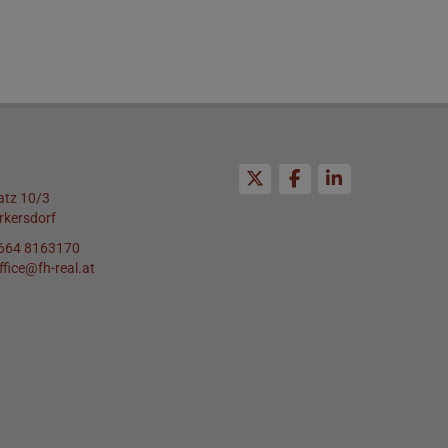
atz 10/3
rkersdorf
664 8163170
ffice@fh-real.at