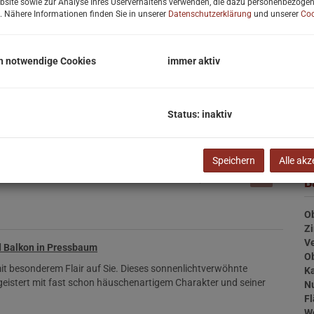
bsite sowie zur Analyse Ihres Userverhaltens verwenden, die dazu personenbezoge
Be
. Nähere Informationen finden Sie in unserer
Datenschutzerklärung
und unserer
Coo
Re
U
m
h notwendige Cookies
immer aktiv
Pr
G
G
Status: inaktiv
Re
Speichern
Alle akz
B
Ob
Z
V
 Balkon in Pressbaum
Ob
it besonderem Flair auf Sie. Dieses sonnenlichtverwöhnte
Ka
eistert mit fast schon häuschenartigem Charakter und seiner
N
F
W