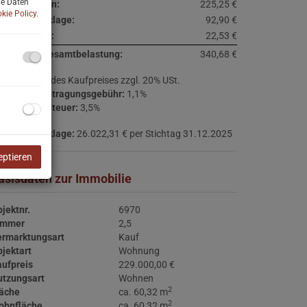
ne Daten
triebskosten:
225,25 €
kie Policy
.
paraturrücklage:
92,90 €
msatzsteuer:
22,53 €
onatliche Gesamtbelastung:
340,68 €
ovision:
3% des Kaufpreises zzgl. 20% USt.
rundbucheintragungsgebühr:
1,1%
runderwerbsteuer:
3,5%
paraturrücklage:
26.022,31 € per Stichtag 31.12.2025
eptieren
asisdaten zur Immobilie
jektnr.
6970
immer
2,5
ermarktungsart
Kauf
jektart
Wohnung
ufpreis
229.000,00 €
utzungsart
Wohnen
2
läche
ca. 60,32 m
2
ohnfläche
ca. 60,32 m