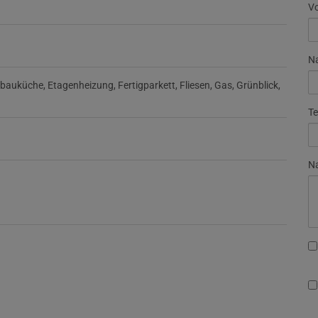
V
N
nbauküche
Etagenheizung
Fertigparkett
Fliesen
Gas
Grünblick
Te
Na