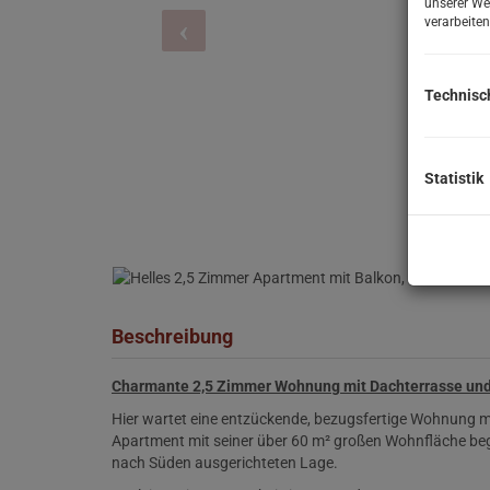
unserer We
verarbeiten
Technisc
Statistik
Beschreibung
Charmante 2,5
Zimmer Wohnung mit Dachterrasse und
Hier wartet eine entzückende, bezugsfertige Wohnung m
Apartment mit seiner über 60 m² großen Wohnfläche beg
nach Süden ausgerichteten Lage.