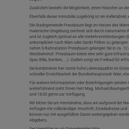
Zusätzlich besteht die Möglichkeit, einen Holzofen an
Ebenfalls dieser Immobilie zugehörig ist ein Kellerabte
Die Stadtgemeinde Pressbaum liegt im Herzen des Wiener
malerische Umgebung zeichnet sich durch naturnahes Wo
und ist zugleich optimal an alle Verkehrsverbindungen
unkompliziert nach Wien oder Sankt Pölten zu gelangen. D
nahen S-Bahnstation Pressbaum gelangen Sie in ca. 12 
Westbahnhof. Pressbaum bietet eine sehr gute Infrastru
Spar, Billa, Banken, ...). Zudem sorgt ein Freibad für er
Sie kombinieren hier somit hohe Lebensqualität im Grü
schneller Erreichbarkeit der Bundeshauptstadt Wien, etw
Für weitere Informationen oder Besichtigungen senden Sie
weiterführend steht Ihnen Herr Mag. Michael Baumgart
und 18:00 gerne zur Verfügung.
Wir bitten Sie um Verständnis, dass wir aufgrund der 
Anfragen mit vollständiger Anschrift, Emailadresse un
können nur mit ausgefüllten Daten weitergegeben werde
Abgebers.
Der Vermittler ist als Doppelmakler tätig.