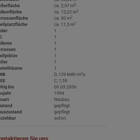
2
llerfläche
ca. 2,97 m
2
lkonfläche
ca. 12,22 m
2
rrassenfläche
ca. 30 m
2
ellplatzfläche
ca. 11,5 m
äder
1
C
1
alkone
1
errassen
1
ellplätze
1
ller
1
bstellräume
1
2
WB
D, 129 kWh/m
a
GEE
C, 1,59
ltig bis
09.03.2036
aujahr
1994
auart
Neubau
ustand
gepflegt
auszustand
gepflegt
eziehbar
sofort
ontaktieren Sie uns