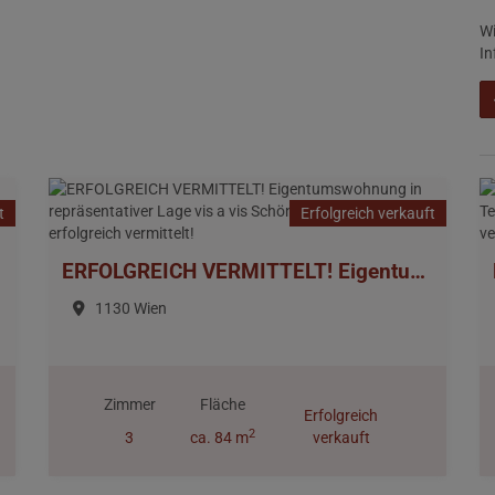
Wi
In
t
Erfolgreich verkauft
ERFOLGREICH VERMITTELT! Eigentumswohnung in repräsentativer Lage vis a vis Schönbrunn, Wien 1130 > erfolgreich vermittelt!
1130 Wien
Zimmer
Fläche
Erfolgreich
2
3
ca. 84 m
verkauft