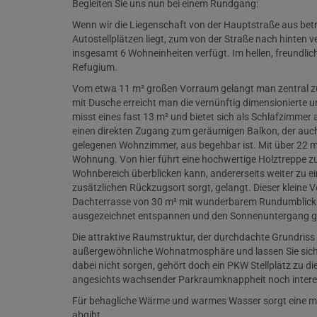
Begleiten Sie uns nun bei einem Rundgang:
Wenn wir die Liegenschaft von der Hauptstraße aus betr
Autostellplätzen liegt, zum von der Straße nach hinte
insgesamt 6 Wohneinheiten verfügt. Im hellen, freundlic
Refugium.
Vom etwa 11 m² großen Vorraum gelangt man zentral z
mit Dusche erreicht man die vernünftig dimensionierte 
misst eines fast 13 m² und bietet sich als Schlafzimmer
einen direkten Zugang zum geräumigen Balkon, der auc
gelegenen Wohnzimmer, aus begehbar ist. Mit über 22 m
Wohnung. Von hier führt eine hochwertige Holztreppe zu
Wohnbereich überblicken kann, andererseits weiter zu 
zusätzlichen Rückzugsort sorgt, gelangt. Dieser kleine
Dachterrasse von 30 m² mit wunderbarem Rundumblick in
ausgezeichnet entspannen und den Sonnenuntergang g
Die attraktive Raumstruktur, der durchdachte Grundriss 
außergewöhnliche Wohnatmosphäre und lassen Sie sich
dabei nicht sorgen, gehört doch ein PKW Stellplatz zu d
angesichts wachsender Parkraumknappheit noch intere
Für behagliche Wärme und warmes Wasser sorgt eine mo
abgibt.