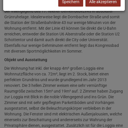
Speichern
Alle akzeptieren
Zur Vermietung gelangt eine wunderschöne 3-Zimmer-Wohnung in
der Villengegend des 17. Wiener Gemeindebezirks in absoluter
Grünruhelage. Idealerweise liegt die Dornbacher
Straße und somit
die Station der Straßenbahnlinie 43 nur wenige Minuten von der
Wohnung entfernt. Mit der Linie 43 können Sie direkt die U-Bahn
erreichen, entweder die Station U6 Alserstraße oder die Station U2
Schottentor und damit auch direkt die City oder Universität.
Ebenfalls nur wenige Gehminuten entfernt liegt das Kongressbad
mit diversen Sportmöglichkeiten im Sommer.
Objekt und Ausstattung
Die Wohnung hat inkl. der knapp 4m² großen Loggia eine
Wohnnutzfläche von ca. 72m², liegt im 2. Stock, bietet einen
perfekten Grundriss und wurde grundlegend im Jahr 2013
renoviert. Die 3 hellen Zimmer weisen eine sehr vernünftige
Raumgröße zwischen 15m² und 19m² auf. 2 Zimmer haben Zugang
zur Loggia mit Blick in die noble Villengegend und ins Grün. Die
Zimmer sind mit sehr gepflegten Parkettböden und Vorhängen
ausgestattet, selbst die Beleuchtungskörper verbleiben in der
Wohnung. Die Fenster sind mit elektrischen Außenjalousien, welche
einerseits zur Beschattung und andererseits zur Wahrung der
Privatsphäre dienen, ausgestattet. Zusätzlich ist für die Loggia eine