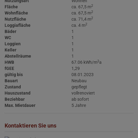
Nutzungsart
Wohnen
2
Fläche
ca. 67,5 m
2
Wohnfläche
ca. 67,5 m
2
Nutzfläche
ca. 71,4 m
2
Loggiafläche
ca. 4 m
Bäder
1
WC
1
Loggien
1
Keller
1
Abstellräume
1
2
HWB
67.06 kWh/m
a
fGEE
1,29
gültig bis
08.01.2023
Bauart
Neubau
Zustand
gepflegt
Hauszustand
vollrenoviert
Beziehbar
ab sofort
Max. Mietdauer
5 Jahre
Kontaktieren Sie uns