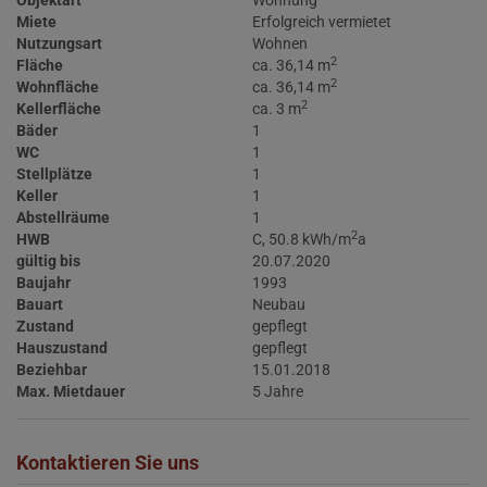
Objektart
Wohnung
Miete
Erfolgreich vermietet
Nutzungsart
Wohnen
2
Fläche
ca. 36,14 m
2
Wohnfläche
ca. 36,14 m
2
Kellerfläche
ca. 3 m
Bäder
1
WC
1
Stellplätze
1
Keller
1
Abstellräume
1
2
HWB
C, 50.8 kWh/m
a
gültig bis
20.07.2020
Baujahr
1993
Bauart
Neubau
Zustand
gepflegt
Hauszustand
gepflegt
Beziehbar
15.01.2018
Max. Mietdauer
5 Jahre
Kontaktieren Sie uns