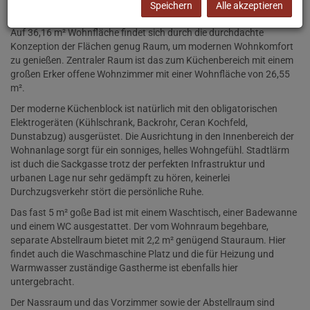
Speichern
Alle akzeptieren
Modernes City Appartment sucht neuen MieterIn.
Auf 36,16 m² Wohnfläche findet sich durch die durchdachte
Konzeption der Flächen genug Raum, um modernen Wohnkomfort
zu genießen. Zentraler Raum ist das zum Küchenbereich mit einem
großen Erker offene Wohnzimmer mit einer Wohnfläche von 26,55
m².
Der moderne Küchenblock ist natürlich mit den obligatorischen
Elektrogeräten (Kühlschrank, Backrohr, Ceran Kochfeld,
Dunstabzug) ausgerüstet. Die Ausrichtung in den Innenbereich der
Wohnanlage sorgt für ein sonniges, helles Wohngefühl. Stadtlärm
ist duch die Sackgasse trotz der perfekten Infrastruktur und
urbanen Lage nur sehr gedämpft zu hören, keinerlei
Durchzugsverkehr stört die persönliche Ruhe.
Das fast 5 m² goße Bad ist mit einem Waschtisch, einer Badewanne
und einem WC ausgestattet. Der vom Wohnraum begehbare,
separate Abstellraum bietet mit 2,2 m² genügend Stauraum. Hier
findet auch die Waschmaschine Platz und die für Heizung und
Warmwasser zuständige Gastherme ist ebenfalls hier
untergebracht.
Der Nassraum und das Vorzimmer sowie der Abstellraum sind