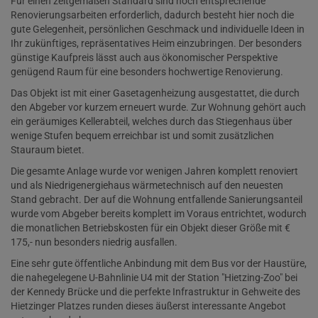
Für einen zeitgemäßen Standard sind noch entsprechende
Renovierungsarbeiten erforderlich, dadurch besteht hier noch die
gute Gelegenheit, persönlichen Geschmack und individuelle Ideen in
Ihr zukünftiges, repräsentatives Heim einzubringen. Der besonders
günstige Kaufpreis lässt auch aus ökonomischer Perspektive
genügend Raum für eine besonders hochwertige Renovierung.
Das Objekt ist mit einer Gasetagenheizung ausgestattet, die durch
den Abgeber vor kurzem erneuert wurde. Zur Wohnung gehört auch
ein geräumiges Kellerabteil, welches durch das Stiegenhaus über
wenige Stufen bequem erreichbar ist und somit zusätzlichen
Stauraum bietet.
Die gesamte Anlage wurde vor wenigen Jahren komplett renoviert
und als Niedrigenergiehaus wärmetechnisch auf den neuesten
Stand gebracht. Der auf die Wohnung entfallende Sanierungsanteil
wurde vom Abgeber bereits komplett im Voraus entrichtet, wodurch
die monatlichen Betriebskosten für ein Objekt dieser Größe mit €
175,- nun besonders niedrig ausfallen.
Eine sehr gute öffentliche Anbindung mit dem Bus vor der Haustüre,
die nahegelegene U-Bahnlinie U4 mit der Station "Hietzing-Zoo" bei
der Kennedy Brücke und die perfekte Infrastruktur in Gehweite des
Hietzinger Platzes runden dieses äußerst interessante Angebot