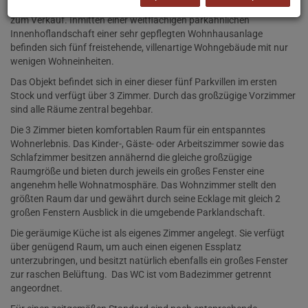
Orangerie Schönbrunn entfernt steht diese geräumige Wohnung
zum Verkauf. Inmitten einer weitflächigen parkähnlichen
Innenhoflandschaft einer sehr gepflegten Wohnhausanlage
befinden sich fünf freistehende, villenartige Wohngebäude mit nur
wenigen Wohneinheiten.
Das Objekt befindet sich in einer dieser fünf Parkvillen im ersten
Stock und verfügt über 3 Zimmer. Durch das großzügige Vorzimmer
sind alle Räume zentral begehbar.
Die 3 Zimmer bieten komfortablen Raum für ein entspanntes
Wohnerlebnis. Das Kinder-, Gäste- oder Arbeitszimmer sowie das
Schlafzimmer besitzen annähernd die gleiche großzügige
Raumgröße und bieten durch jeweils ein großes Fenster eine
angenehm helle Wohnatmosphäre. Das Wohnzimmer stellt den
größten Raum dar und gewährt durch seine Ecklage mit gleich 2
großen Fenstern Ausblick in die umgebende Parklandschaft.
Die geräumige Küche ist als eigenes Zimmer angelegt. Sie verfügt
über genügend Raum, um auch einen eigenen Essplatz
unterzubringen, und besitzt natürlich ebenfalls ein großes Fenster
zur raschen Belüftung. Das WC ist vom Badezimmer getrennt
angeordnet.