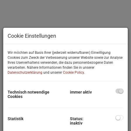
Cookie Einstellungen
Wir möchten auf Basis Ihrer (jederzeit widerrufbaren) Einwilligung
Cookies zum Zweck der Verbesserung unserer Website sowie zur Analyse
Ihres Userverhaltens verwenden, die dazu personenbezogene Daten
verarbeiten. Nähere Informationen finden Sie in unserer
Datenschutzerklärung
und unserer
Cookie Policy
.
Technisch notwendige
immer aktiv
Cookies
Beschreibung
Statistik
Status:
Mit ihren aktuell knapp 10.000 Einwohnern bildet die
inaktiv
Wienerwaldstadt aufgrund der hervorragenden Infrastruktur mit