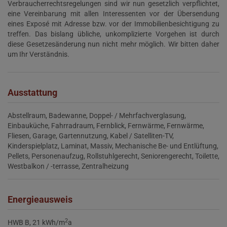
Verbraucherrechtsregelungen sind wir nun gesetzlich verpflichtet,
eine Vereinbarung mit allen Interessenten vor der Übersendung
eines Exposé mit Adresse bzw. vor der Immobilienbesichtigung zu
treffen. Das bislang übliche, unkomplizierte Vorgehen ist durch
diese Gesetzesänderung nun nicht mehr möglich. Wir bitten daher
um Ihr Verständnis.
Ausstattung
Abstellraum
Badewanne
Doppel- / Mehrfachverglasung
Einbauküche
Fahrradraum
Fernblick
Fernwärme
Fernwärme
Fliesen
Garage
Gartennutzung
Kabel / Satelliten-TV
Kinderspielplatz
Laminat
Massiv
Mechanische Be- und Entlüftung
Pellets
Personenaufzug
Rollstuhlgerecht
Seniorengerecht
Toilette
Westbalkon / -terrasse
Zentralheizung
Energieausweis
2
HWB
B, 21 kWh/m
a