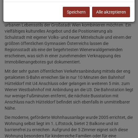
der zentralen Fußgängerzone rund um den Hauptplatz und der
geographischen Nähe zu Wien ein begehrtes Wohngebiet.
Speichern
Alle akzeptieren
Besonders beliebt für jene, die die Lebensqualität des grünen
Umfelds des Wienerwalds mit den vielfältigen Möglichkeiten eines
urbanen Lebensstils der Großstadt Wien kombinieren möchten. Ein
vielfältiges kulturelles Angebot und die Positionierung als
Schulstadt mit eigener Volks- und neuer Mittelschule und einem der
größten öffentlichen Gymnasien Österreichs lassen die
Regionsstadt als eine der begehrtesten Wienerwaldgemeinden
erscheinen, was sich in einer zunehmenden Verknappung des
Immobilienangebotes gut dokumentiert.
Mit der sehr guten öffentlichen Verkehrsanbindung mittels der eng
getakteten S-Bahn erreichen Sie in nur 10 Minuten den Bahnhof
Hütteldorf mit U4 Anschluss oder gelangen in weiteren 5 min. zum
Wiener Westbahnhof mit Anbindung an die U3. Die Bahnstation liegt
nur wenige Fußminuten entfernt, die nächste Busstation mit
Anschluss nach Hütteldorf befindet sich ebenfalls in unmittelbarer
Nähe.
Die moderne, geförderte Wohnhausanlage wurde 2005 errichtet, die
Wohnung selbst liegt im 1. Liftstock, bietet 2 Balkone und ist
barrierefrei zu erreichen. Aufgrund der 5 Zimmer eignet sich diese
Wohnung besonders für kinderreiche Familien oder für eine