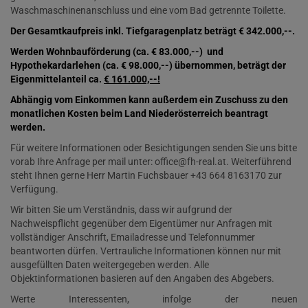
Waschmaschinenanschluss und eine vom Bad getrennte Toilette.
Der Gesamtkaufpreis inkl. Tiefgaragenplatz beträgt € 342.000,--.
Werden Wohnbauförderung (ca. € 83.000,--) und
Hypothekardarlehen (ca. € 98.000,--) übernommen, beträgt der
Eigenmittelanteil ca.
€ 161.000,--!
Abhängig vom Einkommen kann außerdem ein Zuschuss zu den
monatlichen Kosten beim Land Niederösterreich beantragt
werden.
Für weitere Informationen oder Besichtigungen senden Sie uns bitte
vorab Ihre Anfrage per mail unter
: office@fh-real.at
. Weiterführend
steht Ihnen gerne Herr Martin Fuchsbauer +43 664 8163170 zur
Verfügung.
Wir bitten Sie um Verständnis, dass wir aufgrund der
Nachweispflicht gegenüber dem Eigentümer nur Anfragen mit
vollständiger Anschrift, Emailadresse und Telefonnummer
beantworten dürfen. Vertrauliche Informationen können nur mit
ausgefüllten Daten weitergegeben werden. Alle
Objektinformationen basieren auf den Angaben des Abgebers.
Werte Interessenten, infolge der neuen