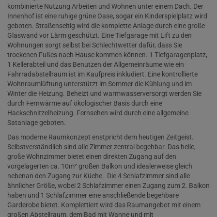
kombinierte Nutzung Arbeiten und Wohnen unter einem Dach. Der
Innenhof ist eine ruhige grüne Oase, sogar ein Kinderspielplatz wird
geboten. Straßenseitig wird die komplette Anlage durch eine große
Glaswand vor Lärm geschützt. Eine Tiefgarage mit Lift zu den
Wohnungen sorgt selbst bei Schlechtwetter dafür, dass Sie
trockenen Fußes nach Hause kommen können. 1 Tiefgaragenplatz,
1 Kellerabteil und das Benutzen der Allgemeinräume wie ein
Fahrradabstellraum ist im Kaufpreis inkludiert. Eine kontrollierte
Wohnraumlüftung unterstützt im Sommer die Kühlung und im
Winter die Heizung. Beheizt und warmwasserversorgt werden Sie
durch Fernwärme auf ökologischer Basis durch eine
Hackschnitzelheizung. Fernsehen wird durch eine allgemeine
Satanlage geboten.
Das moderne Raumkonzept enstpricht dem heutigen Zeitgeist.
Selbstverständlich sind alle Zimmer zentral begehbar. Das helle,
große Wohnzimmer bietet einen direkten Zugang auf den
vorgelagerten ca. 10m² großen Balkon und idealerweise gleich
nebenan den Zugang zur Küche. Die 4 Schlafzimmer sind alle
ähnlicher Größe, wobei 2 Schlafzimmer einen Zugang zum 2. Balkon
haben und 1 Schlafzimmer eine anschließende begehbare
Garderobe bietet. Komplettiert wird das Raumangebot mit einem
großen Abstellraum, dem Bad mit Wanne und mit