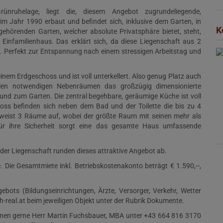
nruhelage, liegt die, diesem Angebot zugrundeliegende,
m Jahr 1990 erbaut und befindet sich, inklusive dem Garten, in
K
örenden Garten, welcher absolute Privatsphäre bietet, steht,
infamilienhaus. Das erklärt sich, da diese Liegenschaft aus 2
. Perfekt zur Entspannung nach einem stressigen Arbeitstag und
nem Erdgeschoss und ist voll unterkellert. Also genug Platz auch
allen notwendigen Nebenräumen das großzügig dimensionierte
d zum Garten. Die zentral begehbare, geräumige Küche ist voll
oss befinden sich neben dem Bad und der Toilette die bis zu 4
r weist 3 Räume auf, wobei der größte Raum mit seinen mehr als
Für ihre Sicherheit sorgt eine das gesamte Haus umfassende
f der Liegenschaft runden dieses attraktive Angebot ab.
e. Die Gesamtmiete inkl. Betriebskostenakonto beträgt € 1.590,--,
bots (Bildungseinrichtungen, Ärzte, Versorger, Verkehr, Wetter
-real.at beim jeweiligen Objekt unter der Rubrik Dokumente.
Ihnen gerne Herr Martin Fuchsbauer, MBA unter +43 664 816 3170