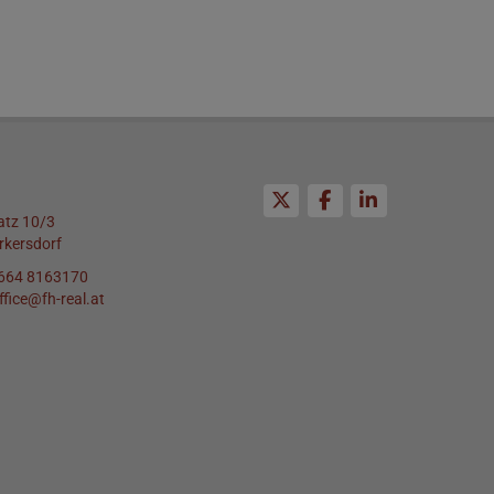
atz 10/3
rkersdorf
664 8163170
ffice@fh-real.at