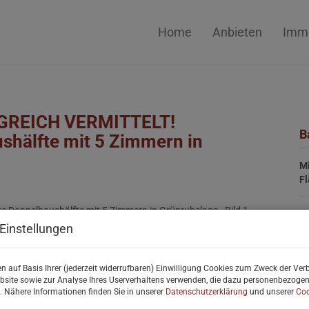
Home
Anbieten
Immo
OLGREICH VERMITTELT!
B
shälfte mit 5 Zimmern in
M
F
B
Einstellungen
Ob
n auf Basis Ihrer (jederzeit widerrufbaren) Einwilligung Cookies zum Zweck der Ve
V
bsite sowie zur Analyse Ihres Userverhaltens verwenden, die dazu personenbezoge
Ob
. Nähere Informationen finden Sie in unserer
Datenschutzerklärung
und unserer
Coo
M