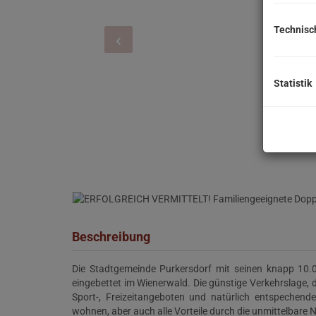
Technisc
Statistik
Beschreibung
Die Stadtgemeinde Purkersdorf mit seinen knapp 10.0
eingebettet im Wienerwald. Die günstige Verkehrslage, d
Sport-, Freizeitangeboten und natürlich entspechen
wohnen, aber auch alle Vorteile durch die unmittelbare