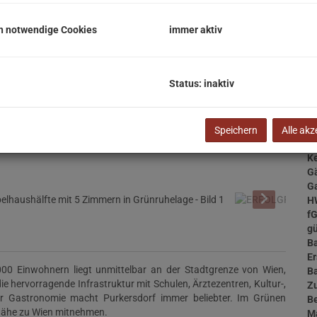
N
F
h notwendige Cookies
immer aktiv
W
Nu
G
Ga
Status: inaktiv
Ke
Te
B
W
Speichern
Alle akz
T
Ke
G
G
H
f
gü
B
Er
00 Einwohnern liegt unmittelbar an der Stadtgrenze von Wien,
B
ie hervorragende Infrastruktur mit Schulen, Ärztezentren, Kultur-,
Z
der Gastronomie macht Purkersdorf immer beliebter. Im Grünen
B
 Nähe zu Wien mitnehmen.
M