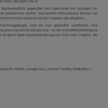
l unter: office@fh-real.at
er Nachweispflicht gegenüber dem Eigentümer nur Anfragen mit
mer beantworten dürfen. Vertrauliche Informationen können nur
ektinformationen basieren auf den Angaben des Abgebers.
rechtsregelungen sind wir nun gesetzlich verpflichtet, eine
ung eines Exposé mit Adresse bzw. vor der Immobilienbesichtigung
hen ist durch diese Gesetzesänderung nun nicht mehr möglich. Wir
bauküche
Fliesen
Garage
Gas
Laminat
Parkett
Südbalkon / -