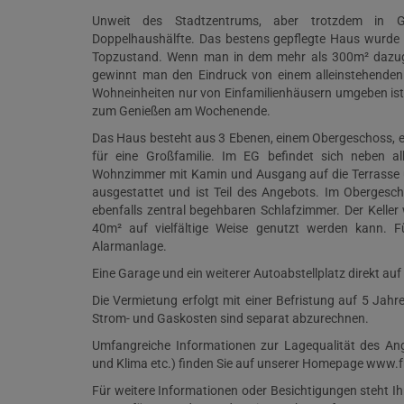
Unweit des Stadtzentrums, aber trotzdem in Grü
Doppelhaushälfte. Das bestens gepflegte Haus wurde i
Topzustand. Wenn man in dem mehr als 300m² dazugeh
gewinnt man den Eindruck von einem alleinstehenden E
Wohneinheiten nur von Einfamilienhäusern umgeben ist
zum Genießen am Wochenende.
Das Haus besteht aus 3 Ebenen, einem Obergeschoss, ei
für eine Großfamilie. Im EG befindet sich neben 
Wohnzimmer mit Kamin und Ausgang auf die Terrasse un
ausgestattet und ist Teil des Angebots. Im Obergesch
ebenfalls zentral begehbaren Schlafzimmer. Der Kelle
40m² auf vielfältige Weise genutzt werden kann. 
Alarmanlage.
Eine Garage und ein weiterer Autoabstellplatz direkt au
Die Vermietung erfolgt mit einer Befristung auf 5 Jahr
Strom- und Gaskosten sind separat abzurechnen.
Umfangreiche Informationen zur Lagequalität des Ange
und Klima etc.) finden Sie auf unserer Homepage www.fh
Für weitere Informationen oder Besichtigungen steht 