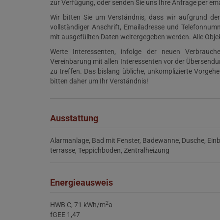
zur Verfügung, oder senden Sie uns Ihre Anfrage per emai
Wir bitten Sie um Verständnis, dass wir aufgrund d
vollständiger Anschrift, Emailadresse und Telefonnum
mit ausgefüllten Daten weitergegeben werden. Alle Obj
Werte Interessenten, infolge der neuen Verbraucher
Vereinbarung mit allen Interessenten vor der Übersend
zu treffen. Das bislang übliche, unkomplizierte Vorge
bitten daher um Ihr Verständnis!
Ausstattung
Alarmanlage
Bad mit Fenster
Badewanne
Dusche
Ein
terrasse
Teppichboden
Zentralheizung
Energieausweis
2
HWB
C, 71 kWh/m
a
fGEE
1,47