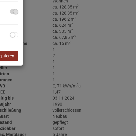
utzungsart
Wohnen
2
läche
ca. 128,35 m
2
ohnfläche
ca. 128,35 m
2
tzfläche
ca. 196,2 m
2
rundfläche
ca. 624 m
2
rtenfläche
ca. 335 m
2
llerfläche
ca. 67,85 m
2
rrassenfläche
ca. 15 m
äder
1
C
2
eptieren
errassen
1
ller
1
ärten
1
aragen
1
2
WB
C, 71 kWh/m
a
GEE
1,47
ltig bis
03.11.2024
aujahr
1990
schließung
vollerschlossen
auart
Neubau
ustand
gepflegt
eziehbar
sofort
ax. Mietdauer
5 Jahre