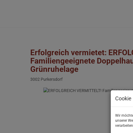
Erfolgreich vermietet: ERF
Familiengeeignete Doppelhau
Grünruhelage
3002 Purkersdorf
Cookie 
Wir möchte
unserer We
verarbeiten