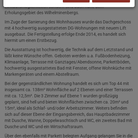
Hier haben sie nicht nur eine sehr gute Verkehrsanbindung und gute
Einkaufsmöglichkeiten sondern sind auch nahe dem
Erholungsgebiet des Wilhelminenbergs.
Im Zuge der Sanierung des Wohnhauses wurde das Dachgeschoss
mit 4 hochwertig ausgestatteten DG-Wohnungen mit neuem Lift
ausgebaut. Die Fertigstellung erfolge Ende 2014, es handelt sich
hiermit um einen Erstbezug.
Die Ausstattung ist hochwertig, die Technik auf dem Letztstand und
läßt keine Wünsche offen. Geboten werden u.a. Fußbodenheizung,
Klimaanlage, Terrasse mit Ganztages/Abendsonne, Parkettböden,
hochwertig ausgestattetes Bad mit Fenster, offene Wohnküche mit
Markengeräten und einem Abstellraum.
Bei der gegenständlichen Wohnung handelt es sich um Top 44 mit
insgesamt ca. 138m² Wohnfläche auf 2 Ebenen und einer Terrassen
mit ca. 12,5m². Die 3 Zimmer auf Ebene 1 wurden großzügig
geplant, sind hell und bieten Wohnflächen zwischen ca. 20m² und
15m², ideal als Schlaf- und/oder Arbeitszimmer. Weiters befinden
sich auf dieser Ebene der Eingangsbereich, das Hauptbadezimmer
mit Dusche, Wanne, Doppelwaschtisch und WC, ein zweites Bad mit
Dusche und WC und ein Wirtschaftsraum.
Über den ebenfalls mit Parkett belegten Aufgang gelangen Sie in die