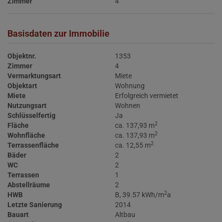
Zimmer
4
Basisdaten zur Immobilie
Objektnr.
1353
Zimmer
4
Vermarktungsart
Miete
Objektart
Wohnung
Miete
Erfolgreich vermietet
Nutzungsart
Wohnen
Schlüsselfertig
Ja
2
Fläche
ca. 137,93 m
2
Wohnfläche
ca. 137,93 m
2
Terrassenfläche
ca. 12,55 m
Bäder
2
WC
2
Terrassen
1
Abstellräume
2
2
HWB
B, 39.57 kWh/m
a
Letzte Sanierung
2014
Bauart
Altbau