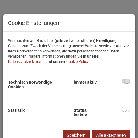
Cookie Einstellungen
Wir möchten auf Basis Ihrer (jederzeit widerrufbaren) Einwilligung
Cookies zum Zweck der Verbesserung unserer Website sowie zur Analyse
Ihres Userverhaltens verwenden, die dazu personenbezogene Daten
verarbeiten. Nähere Informationen finden Sie in unserer
Datenschutzerklärung
und unserer
Cookie Policy
.
Technisch notwendige
immer aktiv
Cookies
Statistik
Status:
Beschreibung
inaktiv
Diese exquisite Dachgeschoßwohnung liegt in unmittelbarer Nähe
zum Wilhelminenspital und Wilhelminenberg in der Maroltinergasse.
Speichern
Alle akzeptieren