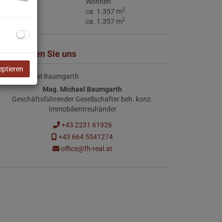
utzungsart
Wohnen
2
läche
ca. 1.357 m
2
rundfläche
ca. 1.357 m
ontaktieren Sie uns
eptieren
Mag. Michael Baumgarth
Geschäftsführender Gesellschafter beh. konz.
Immobilientreuhänder
+43 2231 61926
+43 664 5541274
office@fh-real.at