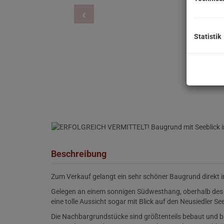
Statistik
Beschreibung
Zum Verkauf gelangt ein sehr schöner Baugrund direkt i
Gelegen an einem sonnigen Südwesthang, oberhalb des 
eine tolle Aussicht sogar mit Blick auf den Neusiedler Se
Die Nachbargrundstücke sind größtenteils bebaut und bi