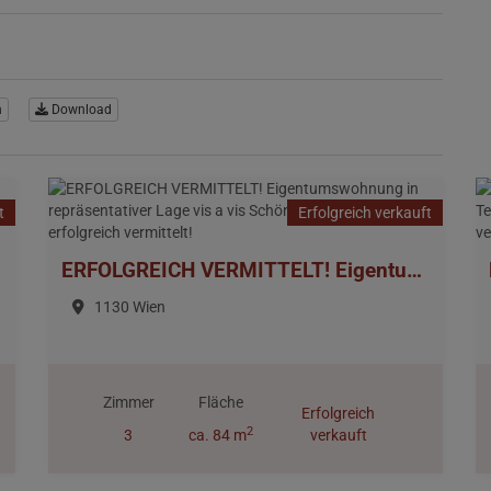
n
Download
t
Erfolgreich verkauft
ERFOLGREICH VERMITTELT! Eigentumswohnung in repräsentativer Lage vis a vis Schönbrunn, Wien 1130 > erfolgreich vermittelt!
1130 Wien
Zimmer
Fläche
Erfolgreich
2
3
ca. 84 m
verkauft