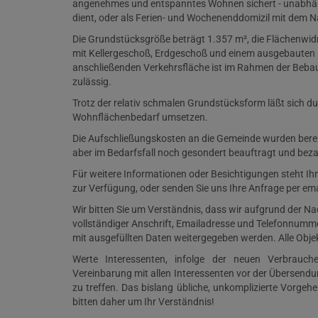
angenehmes und entspanntes Wohnen sichert - unabhä
dient, oder als Ferien- und Wochenenddomizil mit dem N
Die Grundstücksgröße beträgt 1.357 m², die Flächenwi
mit Kellergeschoß, Erdgeschoß und einem ausgebauten 
anschließenden Verkehrsfläche ist im Rahmen der Be
zulässig.
Trotz der relativ schmalen Grundstücksform läßt sich 
Wohnflächenbedarf umsetzen.
Die Aufschließungskosten an die Gemeinde wurden bereits
aber im Bedarfsfall noch gesondert beauftragt und beza
Für weitere Informationen oder Besichtigungen steht I
zur Verfügung, oder senden Sie uns Ihre Anfrage per ema
Wir bitten Sie um Verständnis, dass wir aufgrund der 
vollständiger Anschrift, Emailadresse und Telefonnumm
mit ausgefüllten Daten weitergegeben werden. Alle Obj
Werte Interessenten, infolge der neuen Verbraucher
Vereinbarung mit allen Interessenten vor der Übersend
zu treffen. Das bislang übliche, unkomplizierte Vorge
bitten daher um Ihr Verständnis!