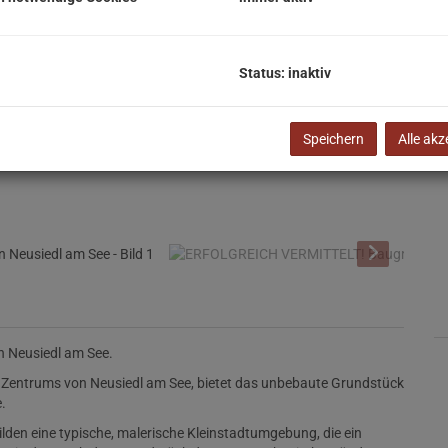
N
F
G
Status: inaktiv
K
Speichern
Alle akz
n Neusiedl am See.
Zentrums von Neusiedl am See, bietet das unbebaute Grundstück
e.
lden eine typische, malerische Kleinstadtumgebung, die ein