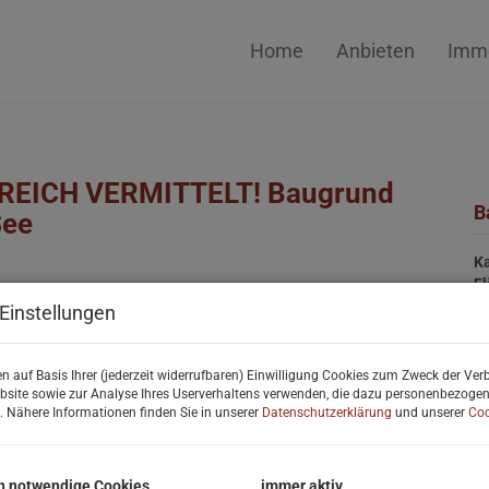
Home
Anbieten
Immo
LGREICH VERMITTELT! Baugrund
B
See
Ka
F
Einstellungen
B
n auf Basis Ihrer (jederzeit widerrufbaren) Einwilligung Cookies zum Zweck der Ve
bsite sowie zur Analyse Ihres Userverhaltens verwenden, die dazu personenbezoge
Ob
. Nähere Informationen finden Sie in unserer
Datenschutzerklärung
und unserer
Coo
V
Ob
Ka
h notwendige Cookies
immer aktiv