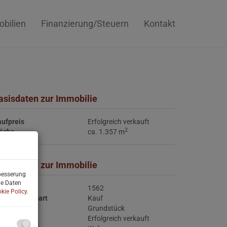
bilien
Finanzierung/Steuern
Kontakt
asisdaten zur Immobilie
ufpreis
Erfolgreich verkauft
2
läche
ca. 1.357 m
asisdaten zur Immobilie
rbesserung
ne Daten
jektnr.
1562
kie Policy
.
ermarktungsart
Kauf
jektart
Grundstück
ufpreis
Erfolgreich verkauft