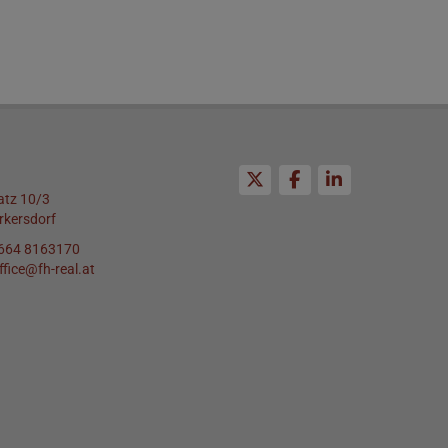
atz 10/3
rkersdorf
664 8163170
ffice@fh-real.at