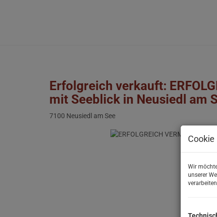
Erfolgreich verkauft: ERFO
mit Seeblick in Neusiedl am 
7100 Neusiedl am See
Cookie 
Wir möchte
unserer We
verarbeiten
Technisc