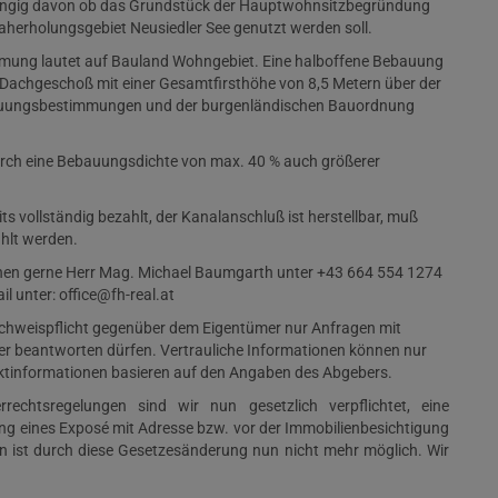
ngig davon ob das Grundstück der Hauptwohnsitzbegründung
aherholungsgebiet Neusiedler See genutzt werden soll.
dmung lautet auf Bauland Wohngebiet. Eine halboffene Bebauung
Dachgeschoß mit einer Gesamtfirsthöhe von 8,5 Metern über der
bauungsbestimmungen und der burgenländischen Bauordnung
durch eine Bebauungsdichte von max. 40 % auch größerer
 vollständig bezahlt, der Kanalanschluß ist herstellbar, muß
hlt werden.
hnen gerne Herr Mag. Michael Baumgarth unter +43 664 554 1274
il unter
: office@fh-real.at
Nachweispflicht gegenüber dem Eigentümer nur Anfragen mit
er beantworten dürfen. Vertrauliche Informationen können nur
ektinformationen basieren auf den Angaben des Abgebers.
rechtsregelungen sind wir nun gesetzlich verpflichtet, eine
ung eines Exposé mit Adresse bzw. vor der Immobilienbesichtigung
hen ist durch diese Gesetzesänderung nun nicht mehr möglich. Wir