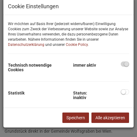
Cookie Einstellungen
Wir möchten auf Basis Ihrer (jederzeit widerrufbaren) Einwilligung
Cookies zum Zweck der Verbesserung unserer Website sowie zur Analyse
Ihres Userverhaltens verwenden, die dazu personenbezogene Daten
verarbeiten. Nähere Informationen finden Sie in unserer
Datenschutzerklärung
und unserer
Cookie Policy
.
Technisch notwendige
immer aktiv
Cookies
Statistik
Status:
inaktiv
Beschreibung
Speichern
Alle akzeptieren
Zum Verkauf steht ein wunderschönes, fast komplett ebenes
Grundstück direkt in der Gemeinde Wolfsgraben bei Wien.