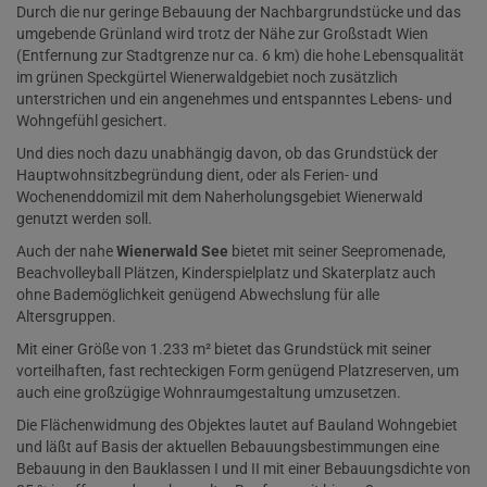
Durch die nur geringe Bebauung der Nachbargrundstücke und das
umgebende Grünland wird trotz der Nähe zur Großstadt Wien
(Entfernung zur Stadtgrenze nur ca. 6 km) die hohe Lebensqualität
im grünen Speckgürtel Wienerwaldgebiet noch zusätzlich
unterstrichen und ein angenehmes und entspanntes Lebens- und
Wohngefühl gesichert.
Und dies noch dazu unabhängig davon, ob das Grundstück der
Hauptwohnsitzbegründung dient, oder als Ferien- und
Wochenenddomizil mit dem Naherholungsgebiet Wienerwald
genutzt werden soll.
Auch der nahe
Wienerwald See
bietet mit seiner Seepromenade,
Beachvolleyball Plätzen, Kinderspielplatz und Skaterplatz auch
ohne Bademöglichkeit genügend Abwechslung für alle
Altersgruppen.
Mit einer Größe von 1.233 m² bietet das Grundstück mit seiner
vorteilhaften, fast rechteckigen Form genügend Platzreserven, um
auch eine großzügige Wohnraumgestaltung umzusetzen.
Die Flächenwidmung des Objektes lautet auf Bauland Wohngebiet
und läßt auf Basis der aktuellen Bebauungsbestimmungen eine
Bebauung in den Bauklassen I und II mit einer Bebauungsdichte von