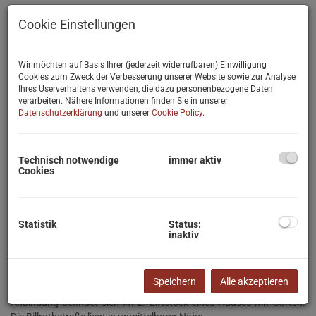
Cookie Einstellungen
Wir möchten auf Basis Ihrer (jederzeit widerrufbaren) Einwilligung
Cookies zum Zweck der Verbesserung unserer Website sowie zur Analyse
Ihres Userverhaltens verwenden, die dazu personenbezogene Daten
verarbeiten. Nähere Informationen finden Sie in unserer
Datenschutzerklärung
und unserer
Cookie Policy
.
Technisch notwendige
immer aktiv
Cookies
Statistik
Status:
inaktiv
Beschreibung
Speichern
Alle akzeptieren
Diese gut geschnittene 3-Zimmerwohnung mit guter öffentlicher
Anbindung befindet sich im 2. Liftstock eines Hauses mit Garten.