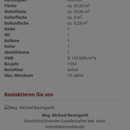
Nutzungsart
Wohnen
2
Fläche
ca. 93,66 m
2
Wohnfläche
ca. 93,66 m
2
Kellerfläche
ca. 5 m
2
Balkonfläche
ca. 9,28 m
Bäder
1
WC
1
Balkone
1
Keller
1
Abstellräume
1
2
HWB
D, 142 kWh/m
a
Baujahr
1964
Beziehbar
sofort
Max. Mietdauer
10 Jahre
Kontaktieren Sie uns
Mag. Michael Baumgarth
Geschäftsführender Gesellschafter beh. konz.
Immobilientreuhänder