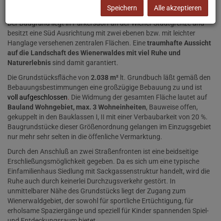
Speichern
Alle akzeptieren
Großes Baugrundstück mit Altbestand in Purkersdorf
Der Baugrund liegt in Purkersdorf an der Wiener Stadtgrenze und
besitzt eine Süd Ausrichtung mit zwei ebenen bzw. mit leichter
Hanglage versehenen zentralen Flächen. Eine
traumhafte Aussicht
auf die Landschaft des Wienerwaldes mit viel Ruhe und
Naturerlebnis
sind damit garantiert.
Die Grundstücksfläche von
2.038 m²
lt. Grundbuch läßt gemäß den
Bebauungsbestimmungen eine großzügige Bebauung zu und ist
voll aufgeschlossen
.
Die Widmung der gesamten Fläche lautet auf
Bauland Wohngebiet, max. 3 Wohneinheiten
, Bauweise offen,
gekuppelt in den Bauklassen I, II mit einer Verbaubarkeit von 20 %.
Baugrundstücke dieser Größenordnung gelangen im Einzugsgebiet
nur mehr sehr selten in die öffenliche Vermarktung.
Durch den Anschluß an zwei Straßenfronten ist eine beidseitige
Erschließungsmöglichkeit gegeben. Da es sich um eine typische
Einfamilienhaus Siedlung mit Sackgassenstruktur handelt, wird die
Ruhe auch durch keinerlei Durchzugsverkehr gestört. In
unmittelbarer Nähe des Grundstücks liegt der Zugang zum
Wienerwaldgebiet, der sowohl für sportliche Ertüchtigung, für
erholsame Spaziergänge und speziell für Kinder spannenden Spiel-
und Entdeckungsraum bietet.