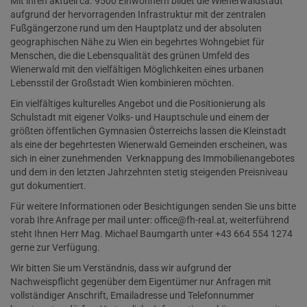
Mit ihren aktuell ca. 9500 Einwohnern bildet die Wienerwaldstadt
aufgrund der hervorragenden Infrastruktur mit der zentralen
Fußgängerzone rund um den Hauptplatz und der absoluten
geographischen Nähe zu Wien ein begehrtes Wohngebiet für
Menschen, die die Lebensqualität des grünen Umfeld des
Wienerwald mit den vielfältigen Möglichkeiten eines urbanen
Lebensstil der Großstadt Wien kombinieren möchten.
Ein vielfältiges kulturelles Angebot und die Positionierung als
Schulstadt mit eigener Volks- und Hauptschule und einem der
größten öffentlichen Gymnasien Österreichs lassen die Kleinstadt
als eine der begehrtesten Wienerwald Gemeinden erscheinen, was
sich in einer zunehmenden Verknappung des Immobilienangebotes
und dem in den letzten Jahrzehnten stetig steigenden Preisniveau
gut dokumentiert.
Für weitere Informationen oder Besichtigungen senden Sie uns bitte
vorab Ihre Anfrage per mail unter
: office@fh-real.at
, weiterführend
steht Ihnen Herr Mag. Michael Baumgarth unter +43 664 554 1274
gerne zur Verfügung.
Wir bitten Sie um Verständnis, dass wir aufgrund der
Nachweispflicht gegenüber dem Eigentümer nur Anfragen mit
vollständiger Anschrift, Emailadresse und Telefonnummer