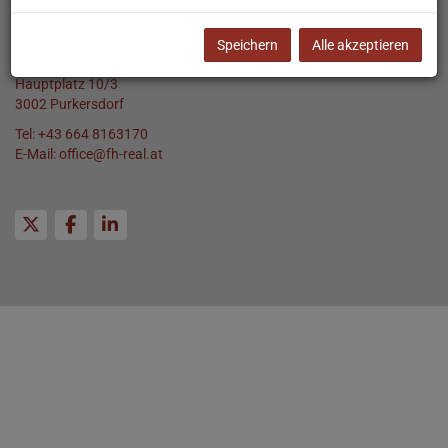
Mitarbeiter-Login
Speichern
Alle akzeptieren
Adresse
Hauptplatz 10/3
3002 Purkersdorf
Tel:
+43 664 8163170
E-Mail:
office@fh-real.at