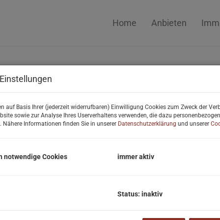
Home
Anbieten
Immo
Einstellungen
n auf Basis Ihrer (jederzeit widerrufbaren) Einwilligung Cookies zum Zweck der Ve
bsite sowie zur Analyse Ihres Userverhaltens verwenden, die dazu personenbezoge
atz 10/3
. Nähere Informationen finden Sie in unserer
Datenschutzerklärung
und unserer
Coo
rkersdorf
664 8163170
ffice@fh-real.at
h notwendige Cookies
immer aktiv
Status: inaktiv