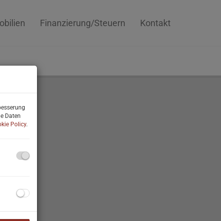
bilien
Finanzierung/Steuern
Kontakt
rbesserung
ne Daten
kie Policy
.