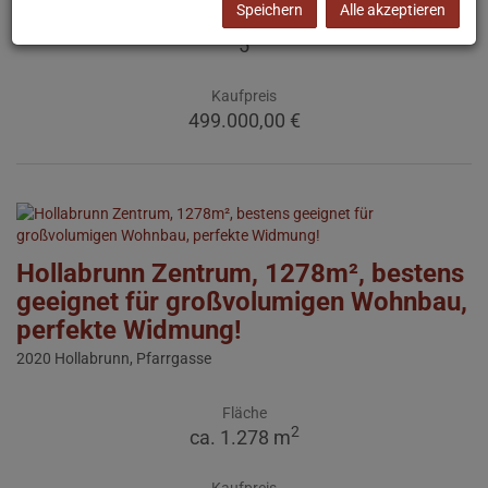
Speichern
Alle akzeptieren
Zimmer
5
Kaufpreis
499.000,00 €
Hollabrunn Zentrum, 1278m², bestens
geeignet für großvolumigen Wohnbau,
perfekte Widmung!
2020 Hollabrunn
, Pfarrgasse
Fläche
2
ca. 1.278 m