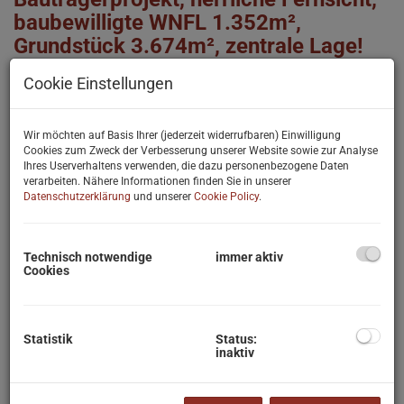
baubewilligte WNFL 1.352m²,
Grundstück 3.674m², zentrale Lage!
3032 Eichgraben
Cookie Einstellungen
Fläche
2
ca. 3.674 m
Wir möchten auf Basis Ihrer (jederzeit widerrufbaren) Einwilligung
Cookies zum Zweck der Verbesserung unserer Website sowie zur Analyse
Ihres Userverhaltens verwenden, die dazu personenbezogene Daten
Kaufpreis
verarbeiten. Nähere Informationen finden Sie in unserer
1.090.000,00 €
Datenschutzerklärung
und unserer
Cookie Policy
.
Technisch notwendige
immer aktiv
Cookies
Attraktives
Büro/Praxis/Geschäftslokal in 1170
Statistik
Status:
Wien
inaktiv
1170 Wien