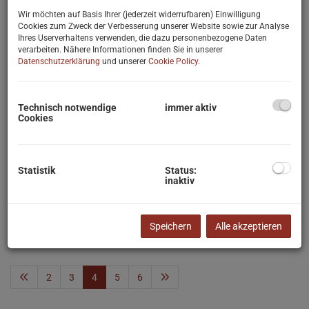
Wir möchten auf Basis Ihrer (jederzeit widerrufbaren) Einwilligung
Preis
Cookies zum Zweck der Verbesserung unserer Website sowie zur Analyse
Ihres Userverhaltens verwenden, die dazu personenbezogene Daten
-
verarbeiten. Nähere Informationen finden Sie in unserer
Datenschutzerklärung
und unserer
Cookie Policy
.
Zimmer
-
Technisch notwendige
immer aktiv
Cookies
PLZ
Statistik
Status:
inaktiv
Weitere Suchoptionen
Filter zurücksetzen
Suchen
Speichern
Alle akzeptieren
2
3
4
5
6