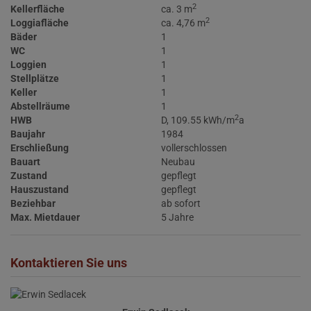
2
Kellerfläche
ca. 3 m
2
Loggiafläche
ca. 4,76 m
Bäder
1
WC
1
Loggien
1
Stellplätze
1
Keller
1
Abstellräume
1
2
HWB
D, 109.55 kWh/m
a
Baujahr
1984
Erschließung
vollerschlossen
Bauart
Neubau
Zustand
gepflegt
Hauszustand
gepflegt
Beziehbar
ab sofort
Max. Mietdauer
5 Jahre
Kontaktieren Sie uns