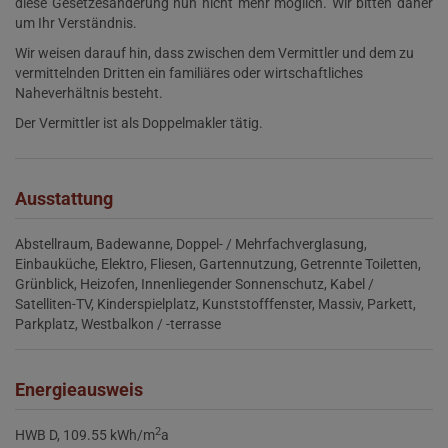
diese Gesetzesänderung nun nicht mehr möglich. Wir bitten daher
um Ihr Verständnis.
Wir weisen darauf hin, dass zwischen dem Vermittler und dem zu
vermittelnden Dritten ein familiäres oder wirtschaftliches
Naheverhältnis besteht.
Der Vermittler ist als Doppelmakler tätig.
Ausstattung
Abstellraum
Badewanne
Doppel- / Mehrfachverglasung
Einbauküche
Elektro
Fliesen
Gartennutzung
Getrennte Toiletten
Grünblick
Heizofen
Innenliegender Sonnenschutz
Kabel /
Satelliten-TV
Kinderspielplatz
Kunststofffenster
Massiv
Parkett
Parkplatz
Westbalkon / -terrasse
Energieausweis
2
HWB
D, 109.55 kWh/m
a