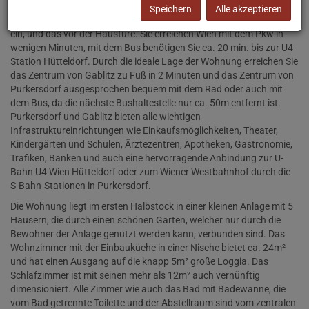
Stadtgrenze. Die vorteilhafte Lage, mitten im Naherholungsgebiet
Speichern
Alle akzeptieren
Wienerwald, lädt zu einer Vielzahl an Freizeit- und Sportaktivitäten
ein, und das vor der Haustüre. Sie erreichen Wien mit dem Pkw in
wenigen Minuten, mit dem Bus benötigen Sie ca. 20 min. bis zur U4-
Station Hütteldorf. Durch die ideale Lage der Wohnung erreichen Sie
das Zentrum von Gablitz zu Fuß in 2 Minuten und das Zentrum von
Purkersdorf ausgesprochen bequem mit dem Rad oder auch mit
dem Bus, da die nächste Bushaltestelle nur ca. 50m entfernt ist.
Purkersdorf und Gablitz bieten alle wichtigen
Infrastruktureinrichtungen wie Einkaufsmöglichkeiten, Theater,
Kindergärten und Schulen, Ärztezentren, Apotheken, Gastronomie,
Trafiken, Banken und auch eine hervorragende Anbindung zur U-
Bahn U4 Wien Hütteldorf oder zum Wiener Westbahnhof durch die
S-Bahn-Stationen in Purkersdorf.
Die Wohnung liegt im ersten Halbstock in einer kleinen Anlage mit 5
Häusern, die durch einen schönen Garten, welcher nur durch die
Bewohner der Anlage genutzt werden kann, verbunden sind. Das
Wohnzimmer mit der Einbauküche in einer Nische bietet ca. 24m²
und hat einen Ausgang auf die knapp 5m² große Loggia. Das
Schlafzimmer ist mit seinen mehr als 12m² auch vernünftig
dimensioniert. Alle Zimmer wie auch das Bad mit Badewanne, die
vom Bad getrennte Toilette und der Abstellraum sind vom zentralen