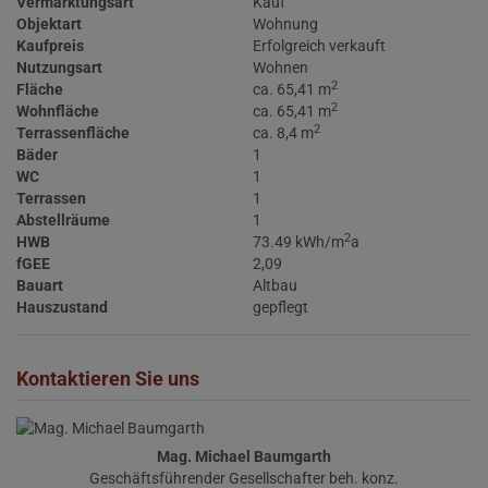
Vermarktungsart
Kauf
Objektart
Wohnung
Kaufpreis
Erfolgreich verkauft
Nutzungsart
Wohnen
2
Fläche
ca. 65,41 m
2
Wohnfläche
ca. 65,41 m
2
Terrassenfläche
ca. 8,4 m
Bäder
1
WC
1
Terrassen
1
Abstellräume
1
2
HWB
73.49 kWh/m
a
fGEE
2,09
Bauart
Altbau
Hauszustand
gepflegt
Kontaktieren Sie uns
Mag. Michael Baumgarth
Geschäftsführender Gesellschafter beh. konz.