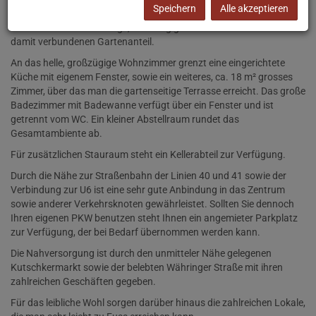
Speichern
Alle akzeptieren
Die in der Nähe zum beliebten Kutschkermarkt gelegene Wohnung
besticht durch seine ruhige, südseitig gerichtete Terrasse und den
damit verbundenen Gartenanteil.
An das helle, großzügige Wohnzimmer grenzt eine eingerichtete
Küche mit eigenem Fenster, sowie ein weiteres, ca. 18
m²
grosses
Zimmer, über das man die gartenseitige Terrasse erreicht. Das große
Badezimmer mit Badewanne verfügt über ein Fenster und ist
getrennt vom WC. Ein kleiner Abstellraum rundet das
Gesamtambiente ab.
Für zusätzlichen Stauraum steht ein Kellerabteil zur Verfügung.
Durch die Nähe zur Straßenbahn der Linien 40 und 41 sowie der
Verbindung zur U6 ist eine sehr gute Anbindung in das Zentrum
sowie anderer Verkehrsknoten gewährleistet. Sollten Sie dennoch
Ihren eigenen PKW benutzen steht Ihnen ein angemieter Parkplatz
zur Verfügung, der bei Bedarf übernommen werden kann.
Die Nahversorgung ist durch den unmitteler Nähe gelegenen
Kutschkermarkt sowie der belebten Währinger Straße mit ihren
zahlreichen Geschäften gegeben.
Für das leibliche Wohl sorgen darüber hinaus die zahlreichen Lokale,