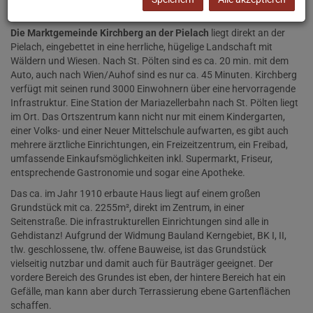
Haus mit zentraler Lage in traumhafter Landschaft!
Die Marktgemeinde Kirchberg an der Pielach
liegt direkt an der
Pielach, eingebettet in eine herrliche, hügelige Landschaft mit
Wäldern und Wiesen. Nach St. Pölten sind es ca. 20 min. mit dem
Auto, auch nach Wien/Auhof sind es nur ca. 45 Minuten. Kirchberg
verfügt mit seinen rund 3000 Einwohnern über eine hervorragende
Infrastruktur. Eine Station der Mariazellerbahn nach St. Pölten liegt
im Ort. Das Ortszentrum kann nicht nur mit einem Kindergarten,
einer Volks- und einer Neuer Mittelschule aufwarten, es gibt auch
mehrere ärztliche Einrichtungen, ein Freizeitzentrum, ein Freibad,
umfassende Einkaufsmöglichkeiten inkl. Supermarkt, Friseur,
entsprechende Gastronomie und sogar eine Apotheke.
Das ca. im Jahr 1910 erbaute Haus liegt auf einem großen
Grundstück mit ca. 2255m², direkt im Zentrum, in einer
Seitenstraße. Die infrastrukturellen Einrichtungen sind alle in
Gehdistanz! Aufgrund der Widmung Bauland Kerngebiet, BK I, II,
tlw. geschlossene, tlw. offene Bauweise, ist das Grundstück
vielseitig nutzbar und damit auch für Bauträger geeignet. Der
vordere Bereich des Grundes ist eben, der hintere Bereich hat ein
Gefälle, man kann aber durch Terrassierung ebene Gartenflächen
schaffen.